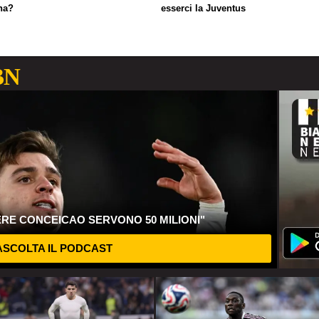
na?
esserci la Juventus
BN
ERE CONCEICAO SERVONO 50 MILIONI"
SCOLTA IL PODCAST