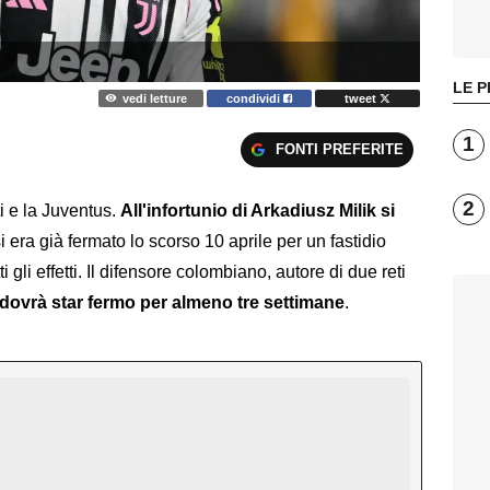
LE P
vedi letture
condividi
tweet
1
FONTI PREFERITE
2
i e la Juventus.
All'infortunio di Arkadiusz Milik si
si era già fermato lo scorso 10 aprile per un fastidio
i gli effetti. Il difensore colombiano, autore di due reti
dovrà star fermo per almeno tre settimane
.