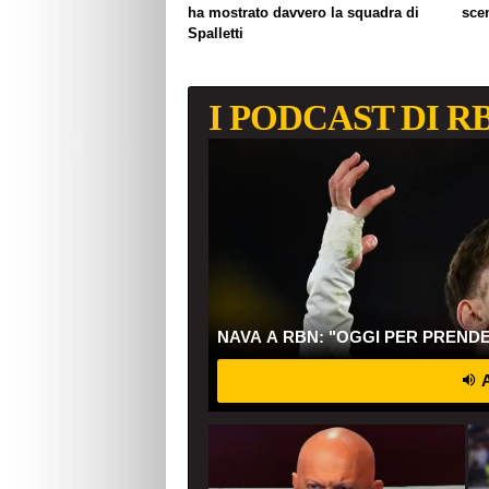
ha mostrato davvero la squadra di
sce
Spalletti
I PODCAST DI R
NAVA A RBN: "OGGI PER PREND
A