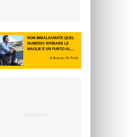
NON IMBALSAMATE QUEL
NUMERO: RITIRARE LE
MAGLIE È UN FURTO AL
FUTURO.
di Roberto De Frede