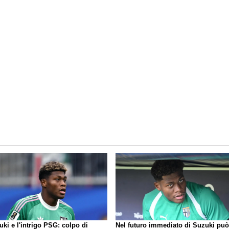
ki e l'intrigo PSG: colpo di
Nel futuro immediato di Suzuki può