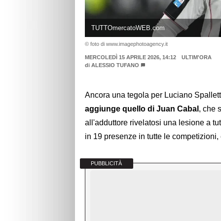
TUTTOmercatoWEB.com
© foto di www.imagephotoagency.it
MERCOLEDÌ 15 APRILE 2026, 14:12
ULTIM'ORA
di
ALESSIO TUFANO
Ancora una tegola per Luciano Spallett
aggiunge quello di Juan Cabal
, che 
all'adduttore rivelatosi una lesione a tutt
in 19 presenze in tutte le competizioni,
PUBBLICITÀ