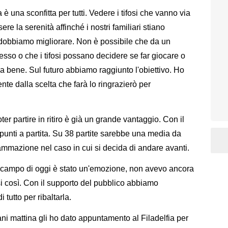
è una sconfitta per tutti. Vedere i tifosi che vanno via
ere la serenità affinché i nostri familiari stiano
e dobbiamo migliorare. Non è possibile che da un
so o che i tifosi possano decidere se far giocare o
ia bene. Sul futuro abbiamo raggiunto l'obiettivo. Ho
te dalla scelta che farà lo ringrazierò per
rtire in ritiro è già un grande vantaggio. Con il
punti a partita. Su 38 partite sarebbe una media da
mazione nel caso in cui si decida di andare avanti.
ampo di oggi è stato un'emozione, non avevo ancora
osi così. Con il supporto del pubblico abbiamo
 tutto per ribaltarla.
tina gli ho dato appuntamento al Filadelfia per