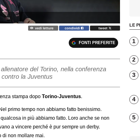
LE P
vedi letture
condividi
tweet
1
FONTI PREFERITE
2
allenatore del Torino, nella conferenza
3
 contro la Juventus
erenza stampa dopo
Torino-Juventus
.
4
primo tempo non abbiamo fatto benissimo.
5
 qualcosa in più abbiamo fatto. Loro anche se non
vano a vincere perché è pur sempre un derby.
o di non mollare mai.