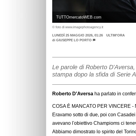
TUTTOmercatoWEB.com
© foto di www.imagephotoagency.it
LUNEDÌ 25 MAGGIO 2026, 01:26
ULTIM'ORA
di
GIUSEPPE LO PORTO
Le parole di Roberto D'Aversa, 
stampa dopo la sfida di Serie A
Roberto D'Aversa
ha parlato in conf
COSA È MANCATO PER VINCERE - Nel 
Eravamo sotto di due, poi con Casadei
avevano l'obiettivo Champioms ci tene
Abbiamo dimostrato lo spirito del Torin