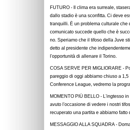
FUTURO - Il clima era surreale, stasera 
dallo stadio è una sconfitta. Ci deve ess
tranquilli. È un problema culturale ch
comunicato succede quello che è succes
no. Speriamo che il tifoso della Juve st
detto al presidente che indipendentemen
l'opportunità di allenare il Torino.
COSA SERVE PER MIGLIORARE - Poter pa
pareggio di oggi abbiamo chiuso a 1,5 
Conference League, vedremo la program
MOMENTO PIÙ BELLO - L'ingtesso in c
avuto l'occasione di vedere i nostri tif
recuperato una partita e abbiamo fatto di
MESSAGGIO ALLA SQUADRA - Domani mat