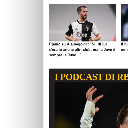
Pjanic su Alajbegovic: "Su di lui
Il 
c'erano anche altri club, ma la Juve è
non 
sempre la Juve..."
I PODCAST DI R