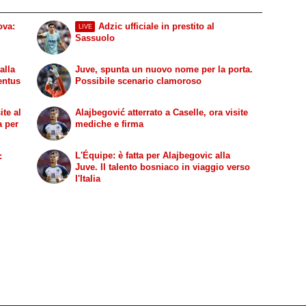
ova:
Adzic ufficiale in prestito al
LIVE
Sassuolo
alla
Juve, spunta un nuovo nome per la porta.
entus
Possibile scenario clamoroso
ite al
Alajbegović atterrato a Caselle, ora visite
a per
mediche e firma
L'Équipe: è fatta per Alajbegovic alla
:
Juve. Il talento bosniaco in viaggio verso
l'Italia