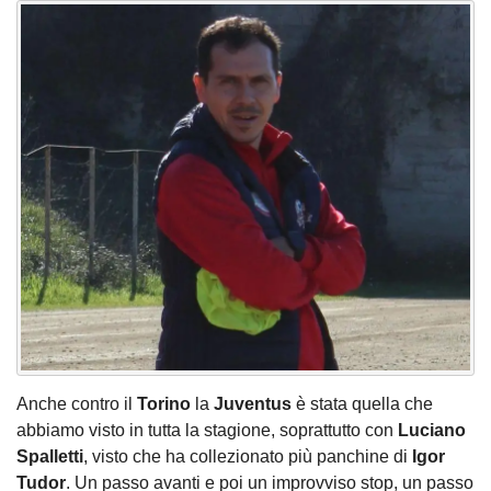
Anche contro il
Torino
la
Juventus
è stata quella che
abbiamo visto in tutta la stagione, soprattutto con
Luciano
Spalletti
, visto che ha collezionato più panchine di
Igor
Tudor
. Un passo avanti e poi un improvviso stop, un passo