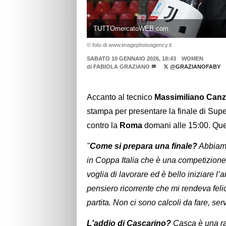
TUTTOmercatoWEB.com
© foto di www.imagephotoagency.it
SABATO 10 GENNAIO 2026, 18:43
WOMEN
di
FABIOLA GRAZIANO
@GRAZIANOFABY
Accanto al tecnico
Massimiliano Canz
stampa per presentare la finale di Sup
contro la
Roma
domani alle 15:00. Que
"
Come si prepara una finale?
Abbiamo 
in Coppa Italia che è una competizione
voglia di lavorare ed è bello iniziare l
pensiero ricorrente che mi rendeva fel
partita. Non ci sono calcoli da fare, serv
L'addio di Cascarino?
Casca è una ra