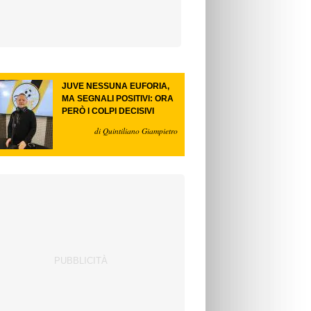
JUVE NESSUNA EUFORIA,
MA SEGNALI POSITIVI: ORA
PERÒ I COLPI DECISIVI
di Quintiliano Giampietro