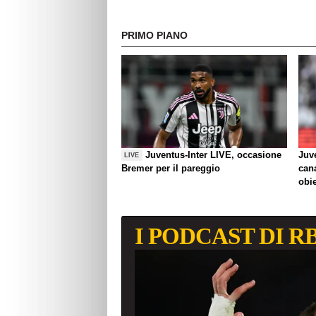
PRIMO PIANO
Juventus-Inter LIVE, occasione
Juve
LIVE
Bremer per il pareggio
can
obie
I PODCAST DI R