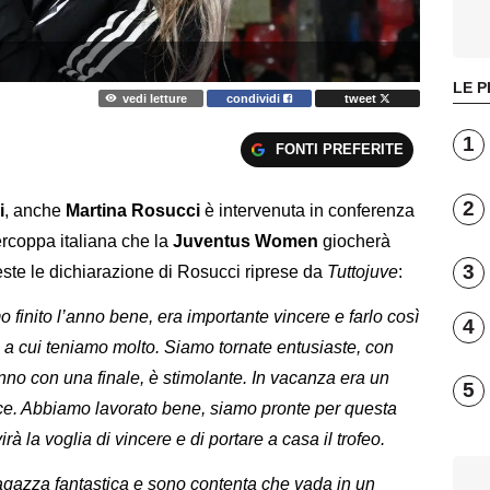
LE P
vedi letture
condividi
tweet
1
FONTI PREFERITE
2
i
, anche
Martina Rosucci
è intervenuta in conferenza
ercoppa italiana che la
Juventus Women
giocherà
3
ste le dichiarazione di Rosucci riprese da
Tuttojuve
:
finito l’anno bene, era importante vincere e farlo così
4
 a cui teniamo molto. Siamo tornate entusiaste, con
’anno con una finale, è stimolante. In vacanza era un
5
ice. Abbiamo lavorato bene, siamo pronte per questa
irà la voglia di vincere e di portare a casa il trofeo.
gazza fantastica e sono contenta che vada in un