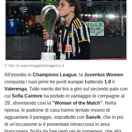
© foto di www.imagephotoagency.it
All'esordio in
Champions League
, la
Juventus Women
conquista i suoi primi tre punti europei battendo
1-0
il
Valerenga
. Tutto merito del tiro a giro sul secondo palo con
cui
Sofia Cantore
ha portato in vantaggio le compagne al
29', diventando così la
"Woman of the Match"
. Nella
ripresa, le padrone di casa hanno tentato invano di
agguantare il pareggio, soprattutto con
Saevik
, che in più
di un'occasione si è presentata minacciosa in area
bianconera. Nulla da fare però per le norvegesi, che alla