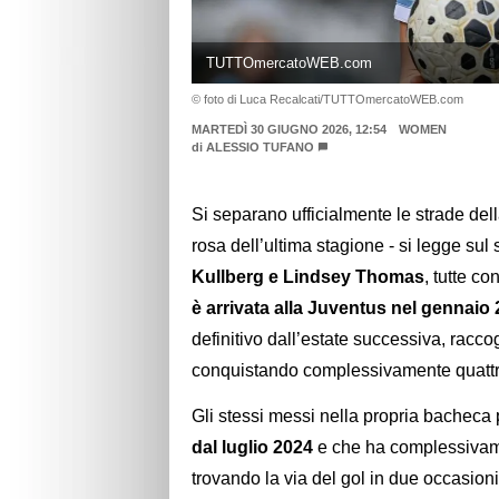
TUTTOmercatoWEB.com
© foto di Luca Recalcati/TUTTOmercatoWEB.com
MARTEDÌ 30 GIUGNO 2026, 12:54
WOMEN
di
ALESSIO TUFANO
Si separano ufficialmente le strade dell
rosa dell’ultima stagione - si legge sul s
Kullberg e Lindsey Thomas
, tutte c
è arrivata alla Juventus nel gennaio
definitivo dall’estate successiva, rac
conquistando complessivamente quattro
Gli stessi messi nella propria bachec
dal luglio 2024
e che ha complessivame
trovando la via del gol in due occasion