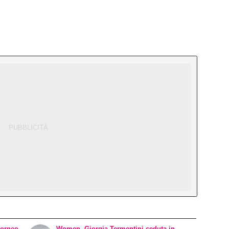
torneo
Women, Giorgia Termentini ceduta in