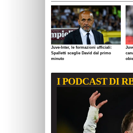
Juve-Inter, le formazioni ufficiali:
Juve
Spalletti sceglie David dal primo
can
minuto
obie
I PODCAST DI R