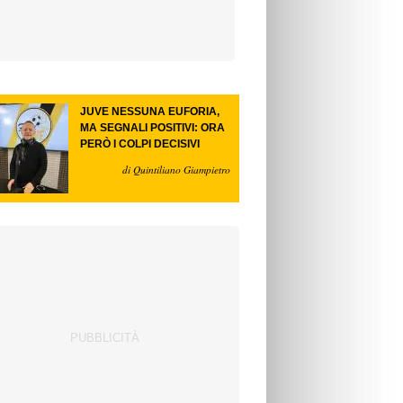
JUVE NESSUNA EUFORIA,
MA SEGNALI POSITIVI: ORA
PERÒ I COLPI DECISIVI
di Quintiliano Giampietro