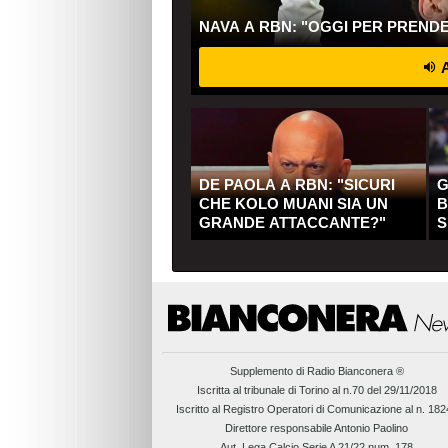
NAVA A RBN: "OGGI PER PREND
A
DE PAOLA A RBN: "SICURI
G
CHE KOLO MUANI SIA UN
B
GRANDE ATTACCANTE?"
S
Q
Supplemento di
Radio Bianconera ®
Iscritta al tribunale di Torino al n.70 del 29/11/2018
Iscritto al Registro Operatori di Comunicazione al n. 18
Direttore responsabile Antonio Paolino
Aut. Lega Calcio Serie A 21/22 num. 178