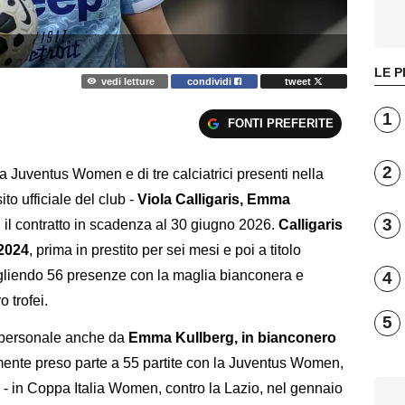
LE P
vedi letture
condividi
tweet
1
FONTI PREFERITE
2
a Juventus Women e di tre calciatrici presenti nella
ito ufficiale del club -
Viola Calligaris, Emma
3
on il contratto in scadenza al 30 giugno 2026.
Calligaris
 2024
, prima in prestito per sei mesi e poi a titolo
cogliendo 56 presenze con la maglia bianconera e
4
 trofei.
5
a personale anche da
Emma Kullberg, in bianconero
nte preso parte a 55 partite con la Juventus Women,
i - in Coppa Italia Women, contro la Lazio, nel gennaio