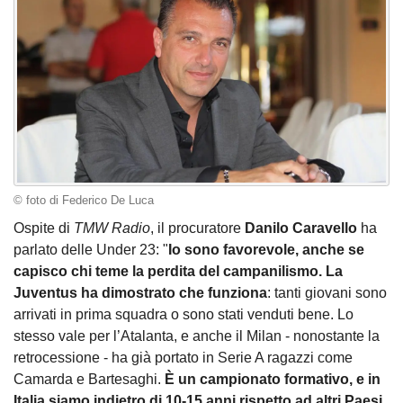
© foto di Federico De Luca
Ospite di
TMW Radio
, il procuratore
Danilo Caravello
ha
parlato delle Under 23: "
Io sono favorevole, anche se
capisco chi teme la perdita del campanilismo. La
Juventus ha dimostrato che funziona
: tanti giovani sono
arrivati in prima squadra o sono stati venduti bene. Lo
stesso vale per l’Atalanta, e anche il Milan - nonostante la
retrocessione - ha già portato in Serie A ragazzi come
Camarda e Bartesaghi.
È un campionato formativo, e in
Italia siamo indietro di 10-15 anni rispetto ad altri Paesi