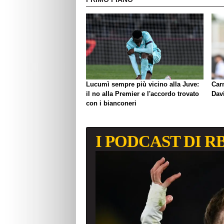
Lucumì sempre più vicino alla Juve:
Carn
il no alla Premier e l'accordo trovato
Davi
con i bianconeri
I PODCAST DI R