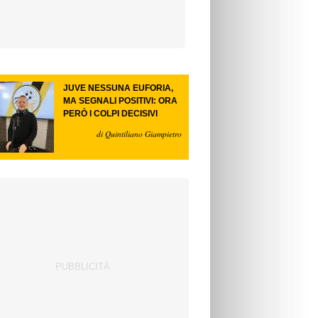
JUVE NESSUNA EUFORIA,
MA SEGNALI POSITIVI: ORA
PERÒ I COLPI DECISIVI
di Quintiliano Giampietro