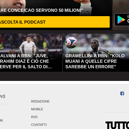
ERE CONCEICAO SERVONO 50 MILIONI"
SCOLTA IL PODCAST
ALVANI A RBN: "JUVE,
GRAMELLINI A RBN: "KOLO
RAHIM DIAZ È CIÒ CHE
MUANI A QUELLE CIFRE
ERVE PER IL SALTO DI
SAREBBE UN ERRORE"
UALITÀ"
REDAZIONE
MOBILE
RSS
246
CONTATTI