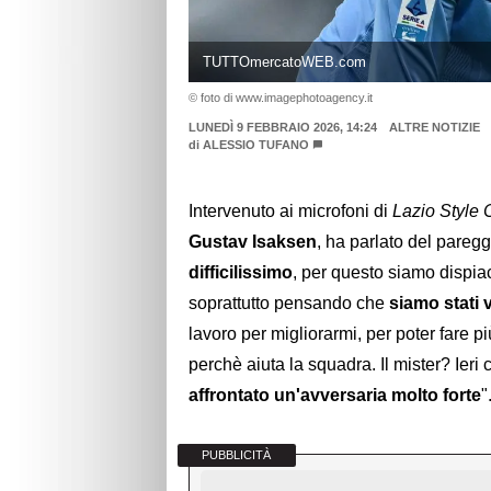
TUTTOmercatoWEB.com
© foto di www.imagephotoagency.it
LUNEDÌ 9 FEBBRAIO 2026, 14:24
ALTRE NOTIZIE
di
ALESSIO TUFANO
Intervenuto ai microfoni di
Lazio Style
Gustav Isaksen
, ha parlato del paregg
difficilissimo
, per questo siamo dispiac
soprattutto pensando che
siamo stati v
lavoro per migliorarmi, per poter fare più
perchè aiuta la squadra. Il mister? Ieri 
affrontato un'avversaria molto forte
"
PUBBLICITÀ