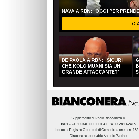
NAVA A RBN: "OGGI PER PREND
A
DE PAOLA A RBN: "SICURI
G
CHE KOLO MUANI SIA UN
B
GRANDE ATTACCANTE?"
S
Q
Supplemento di
Radio Bianconera ®
Iscritta al tribunale di Torino al n.70 del 29/11/2018
Iscritto al Registro Operatori di Comunicazione al n. 18
Direttore responsabile Antonio Paolino