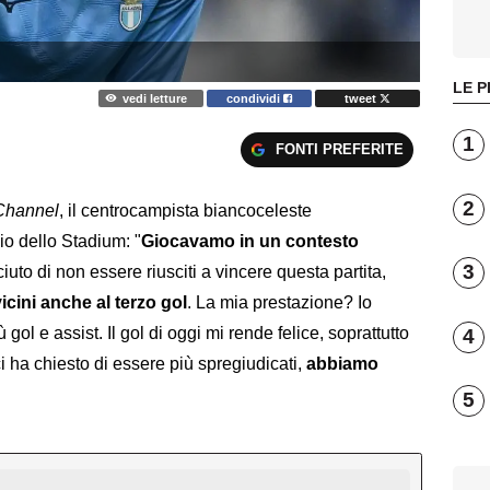
LE P
vedi letture
condividi
tweet
1
FONTI PREFERITE
2
 Channel
, il centrocampista biancoceleste
io dello Stadium: "
Giocavamo in un contesto
3
iuto di non essere riusciti a vincere questa partita,
icini anche al terzo gol
. La mia prestazione? Io
 gol e assist. Il gol di oggi mi rende felice, soprattutto
4
ci ha chiesto di essere più spregiudicati,
abbiamo
.
5