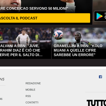
ERE CONCEICAO SERVONO 50 MILIONI"
SCOLTA IL PODCAST
ALVANI A RBN: "JUVE,
GRAMELLINI A RBN: "KOLO
RAHIM DIAZ È CIÒ CHE
MUANI A QUELLE CIFRE
ERVE PER IL SALTO DI
SAREBBE UN ERRORE"
UALITÀ"
REDAZIONE
MOBILE
RSS
246
CONTATTI