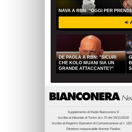
NAVA A RBN: "OGGI PER PREND
A
DE PAOLA A RBN: "SICURI
G
CHE KOLO MUANI SIA UN
B
GRANDE ATTACCANTE?"
S
Q
Supplemento di
Radio Bianconera ®
Iscritta al tribunale di Torino al n.70 del 29/11/2018
Iscritto al Registro Operatori di Comunicazione al n. 18
Direttore responsabile Antonio Paolino