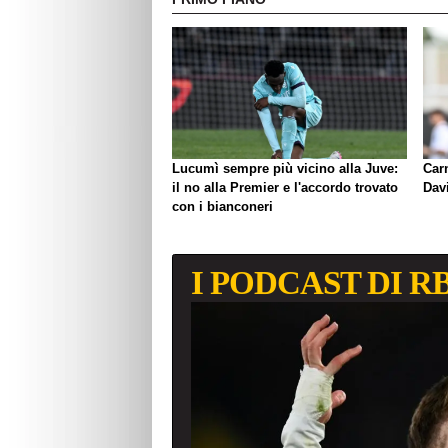
Lucumì sempre più vicino alla Juve:
Carn
il no alla Premier e l'accordo trovato
Davi
con i bianconeri
I PODCAST DI R