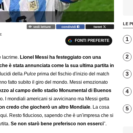
LE P
vedi letture
condividi
tweet
E
1
FONTI PREFERITE
2
e lacrime.
Lionel Messi ha festeggiato con una
che è stata annunciata come la sua ultima partita in
3
 lucidi della
Pulce
prima del fischio d'inizio del match
anno fatto subito il giro del mondo. Messi emozionato
n mezzo al campo dello stadio Monumental di Buenos
4
co. I mondiali americani si avvicinano ma Messi getta
on credo che giocherò un altro Mondiale
. La cosa
5
qui. Resto fiducioso, sapendo che è un'impresa che si
rtita.
Se non starò bene preferisco non esserci
".