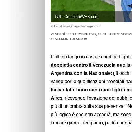
TUTTOmercatoWEB.com
© foto di www.imagephotoagency.it
VENERDÌ 5 SETTEMBRE 2025, 12:08
ALTRE NOTIZI
di
ALESSIO TUFANO
L'ultimo tango in casa è condito di gol 
doppietta contro il Venezuela quella 
Argentina con la Nazionale
: gli occhi
valido per le qualificazioni mondiali h
ha cantato l'inno con i suoi figli i
Aires
, ricevendo l'ovazione del pubbli
più di un'ombra sulla sua presenza: "
N
più logica è che non accadrà, ma sono 
compie giorno per giorno, partita per pa