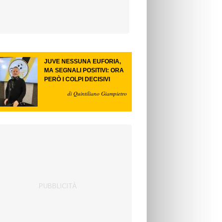
JUVE NESSUNA EUFORIA,
MA SEGNALI POSITIVI: ORA
PERÒ I COLPI DECISIVI
di Quintiliano Giampietro