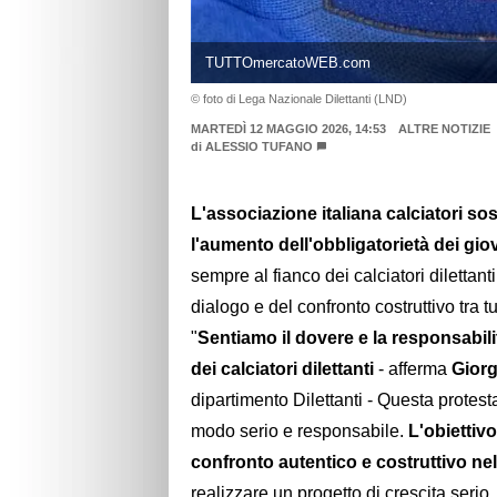
TUTTOmercatoWEB.com
© foto di Lega Nazionale Dilettanti (LND)
MARTEDÌ 12 MAGGIO 2026, 14:53
ALTRE NOTIZIE
di
ALESSIO TUFANO
L'associazione italiana calciatori sost
l'aumento dell'obbligatorietà dei gio
sempre al fianco dei calciatori dilettant
dialogo e del confronto costruttivo tra 
"
Sentiamo il dovere e la responsabil
dei calciatori dilettanti
- afferma
Giorg
dipartimento Dilettanti - Questa protesta
modo serio e responsabile.
L'obiettiv
confronto autentico e costruttivo nel
realizzare un progetto di crescita serio,