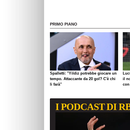
PRIMO PIANO
Spalletti: "Yildiz potrebbe giocare un
Luc
tempo. Attaccante da 20 gol? C'è chi
il n
li farà"
con
I PODCAST DI R