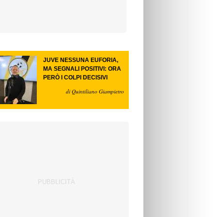
JUVE NESSUNA EUFORIA,
MA SEGNALI POSITIVI: ORA
PERÒ I COLPI DECISIVI
di Quintiliano Giampietro