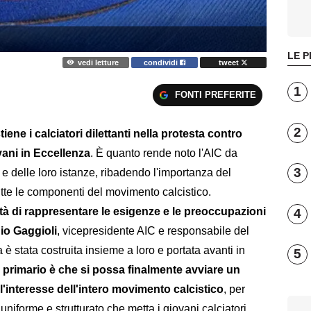
LE P
vedi letture
condividi
tweet
1
FONTI PREFERITE
2
iene i calciatori dilettanti nella protesta contro
vani in Eccellenza
. È quanto rende noto l'AIC da
3
i e delle loro istanze, ribadendo l'importanza del
tutte le componenti del movimento calcistico.
ità di rappresentare le esigenze e le preoccupazioni
4
io Gaggioli
, vicepresidente AIC e responsabile del
 è stata costruita insieme a loro e portata avanti in
5
o primario è che si possa finalmente avviare un
l'interesse dell'intero movimento calcistico
, per
 uniforme e strutturato che metta i giovani calciatori