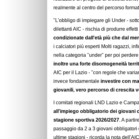
realmente al centro del percorso format
"L'obbligo di impiegare gli Under - sot
dilettanti AIC - rischia di produrre effetti
condizionate dall'età più che dal mer
i calciatori più esperti Molti ragazzi, i
nella categoria "under" per poi perdere 
inoltre una forte disomogeneità territ
AIC per il Lazio - "con regole che var
invece fondamentale
investire con ma
giovanili, vero percorso di crescita 
I comitati regionali LND Lazio e Campa
all'impiego obbligatorio dei giovani 
stagione sportiva 2026/2027
. A parti
passaggio da 2 a 3 giovani obbligatori d
ultime stagioni - ricorda la nota dell'AI