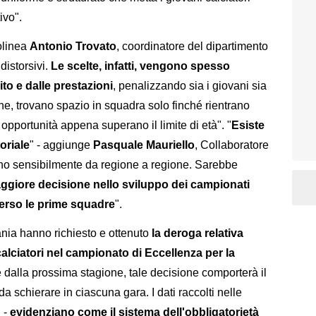
ivo".
tolinea
Antonio Trovato
, coordinatore del dipartimento
 distorsivi.
Le scelte, infatti, vengono spesso
ito e dalle prestazioni
, penalizzando sia i giovani sia
nfine, trovano spazio in squadra solo finché rientrano
opportunità appena superano il limite di età". "
Esiste
oriale
" - aggiunge
Pasquale Mauriello
, Collaboratore
iano sensibilmente da regione a regione. Sarebbe
ggiore decisione nello sviluppo dei campionati
verso le prime squadre
".
nia hanno richiesto e ottenuto
la deroga relativa
calciatori nel campionato di Eccellenza per la
re dalla prossima stagione, tale decisione comporterà il
a schierare in ciascuna gara. I dati raccolti nelle
C -
evidenziano come il sistema dell'obbligatorietà