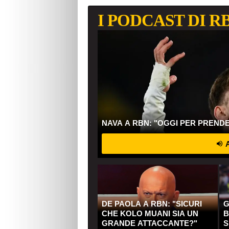
I PODCAST DI R
NAVA A RBN: "OGGI PER PREND
A
DE PAOLA A RBN: "SICURI
G
CHE KOLO MUANI SIA UN
B
GRANDE ATTACCANTE?"
S