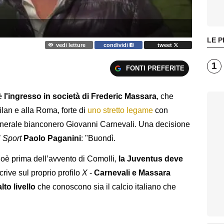
LE P
vedi letture
condividi
tweet
1
FONTI PREFERITE
 è
l'ingresso in società di Frederic Massara
, che
ilan e alla Roma, forte di
uno stretto legame
con
generale bianconero Giovanni Carnevali. Una decisione
 Sport
Paolo Paganini
: "Buondì.
cioè prima dell’avvento di Comolli,
la Juventus deve
crive sul proprio profilo
X
-
Carnevali e Massara
to livello
che conoscono sia il calcio italiano che