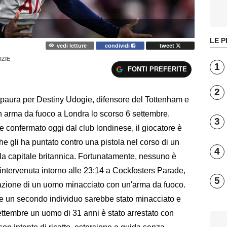
LE P
vedi letture
condividi
tweet
IZIE
1
FONTI PREFERITE
2
aura per Destiny Udogie, difensore del Tottenham e
on arma da fuoco a Londra lo scorso 6 settembre.
3
 confermato oggi dal club londinese, il giocatore è
he gli ha puntato contro una pistola nel corso di un
4
la capitale britannica. Fortunatamente, nessuno è
è intervenuta intorno alle 23:14 a Cockfosters Parade,
5
lazione di un uomo minacciato con un'arma da fuoco.
e un secondo individuo sarebbe stato minacciato e
settembre un uomo di 31 anni è stato arrestato con