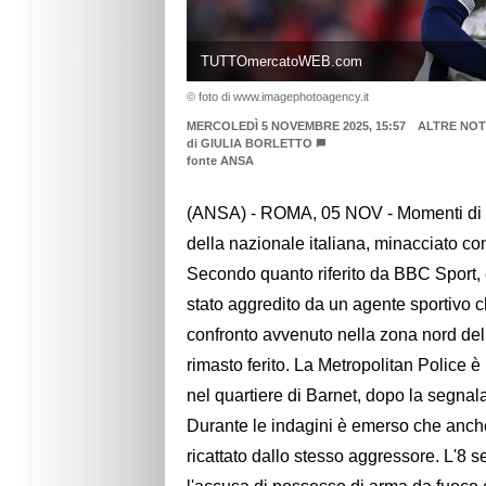
TUTTOmercatoWEB.com
© foto di www.imagephotoagency.it
MERCOLEDÌ 5 NOVEMBRE 2025, 15:57
ALTRE NOT
di
GIULIA BORLETTO
fonte ANSA
(ANSA) - ROMA, 05 NOV - Momenti di p
della nazionale italiana, minacciato c
Secondo quanto riferito da BBC Sport, e
stato aggredito da un agente sportivo c
confronto avvenuto nella zona nord del
rimasto ferito. La Metropolitan Police 
nel quartiere di Barnet, dopo la segna
Durante le indagini è emerso che anch
ricattato dallo stesso aggressore. L'8 