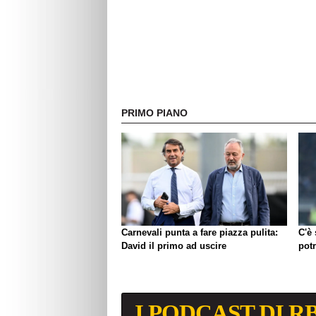
PRIMO PIANO
Carnevali punta a fare piazza pulita:
C'è
David il primo ad uscire
pot
I PODCAST DI R