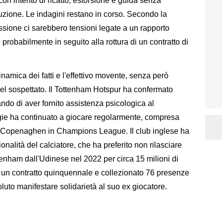
on intento di ricatto, estorsione e guida senza
auzione. Le indagini restano in corso. Secondo la
ssione ci sarebbero tensioni legate a un rapporto
, probabilmente in seguito alla rottura di un contratto di
inamica dei fatti e l'effettivo movente, senza però
à del sospettato. Il Tottenham Hotspur ha confermato
rando di aver fornito assistenza psicologica al
gie ha continuato a giocare regolarmente, compresa
 il Copenaghen in Champions League. Il club inglese ha
nalità del calciatore, che ha preferito non rilasciare
ttenham dall'Udinese nel 2022 per circa 15 milioni di
o un contratto quinquennale e collezionato 76 presenze
luto manifestare solidarietà al suo ex giocatore.