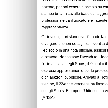
l'accusa di possesso di arma da fuoco c
patente, per poi essere rilasciato su c
stampa britannica, alla base dell'aggre
professionale tra il giocatore e l'agente
rappresentanza.
Gli investigatori stanno verificando la d
divulgare ulteriori dettagli sull'identit
l'episodio in una nota ufficiale, assicu
giocatore. Nonostante l'accaduto, Udo
l'ultima uscita degli Spurs, 4-0 contro
espressi apprezzamento per la professio
dichiarazioni pubbliche. Arrivato al To
sterline, il 22/enne veronese ha firmat
con gli Spurs. E proprio l'Udinese ha vo
(ANSA).