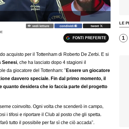
LE P
vedi letture
condividi
tweet
IE
1
FONTI PREFERITE
ondo acquisto per il Tottenham di Roberto De Zerbi. E si
 Senesi
, che ha lasciato dopo 4 stagioni il
le da giocatore del Tottenham: "
Essere un giocatore
one davvero speciale. Fin dal primo momento, il
 quanto desidera che io faccia parte del progetto
serne coinvolto. Ogni volta che scenderò in campo,
 i tifosi e riportare il Club al posto che gli spetta.
arò tutto il possibile per far sì che ciò accada".