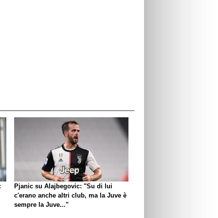
:
Pjanic su Alajbegovic: "Su di lui
c'erano anche altri club, ma la Juve è
sempre la Juve..."