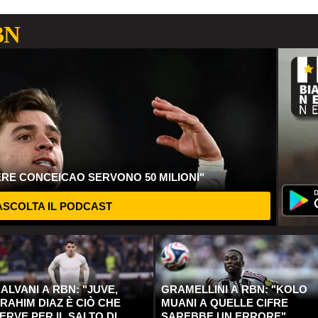
BN
ERE CONCEICAO SERVONO 50 MILIONI"
SCOLTA IL PODCAST
ALVANI A RBN: "JUVE,
GRAMELLINI A RBN: "KOLO
RAHIM DIAZ È CIÒ CHE
MUANI A QUELLE CIFRE
ERVE PER IL SALTO DI
SAREBBE UN ERRORE"