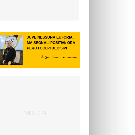
JUVE NESSUNA EUFORIA,
MA SEGNALI POSITIVI: ORA
PERÒ I COLPI DECISIVI
di Quintiliano Giampietro