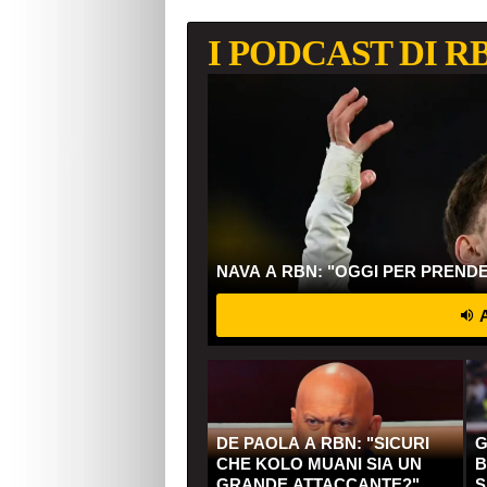
I PODCAST DI R
NAVA A RBN: "OGGI PER PREND
A
DE PAOLA A RBN: "SICURI
G
CHE KOLO MUANI SIA UN
B
GRANDE ATTACCANTE?"
S