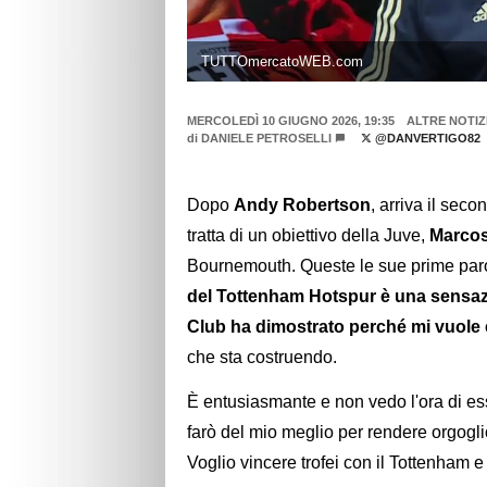
TUTTOmercatoWEB.com
MERCOLEDÌ 10 GIUGNO 2026, 19:35
ALTRE NOTIZ
di
DANIELE PETROSELLI
@DANVERTIGO82
Dopo
Andy Robertson
, arriva il sec
tratta di un obiettivo della Juve,
Marcos
Bournemouth. Queste le sue prime paro
del Tottenham Hotspur è una sensazi
Club ha dimostrato perché mi vuole e
che sta costruendo.
È entusiasmante e non vedo l'ora di es
farò del mio meglio per rendere orgogliosi
Voglio vincere trofei con il Tottenham e f