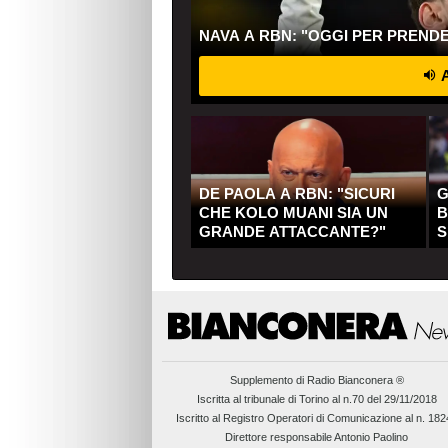
NAVA A RBN: "OGGI PER PREND
A
DE PAOLA A RBN: "SICURI
G
CHE KOLO MUANI SIA UN
B
GRANDE ATTACCANTE?"
S
Q
Supplemento di
Radio Bianconera ®
Iscritta al tribunale di Torino al n.70 del 29/11/2018
Iscritto al Registro Operatori di Comunicazione al n. 18
Direttore responsabile Antonio Paolino