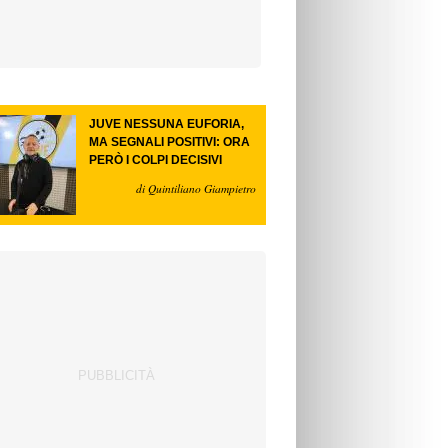
JUVE NESSUNA EUFORIA,
MA SEGNALI POSITIVI: ORA
PERÒ I COLPI DECISIVI
di Quintiliano Giampietro