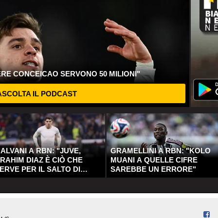
ERE CONCEICAO SERVONO 50 MILIONI"
SCOLTA IL PODCAST
ALVANI A RBN: "JUVE,
GRAMELLINI A RBN: "KOLO
RAHIM DIAZ È CIÒ CHE
MUANI A QUELLE CIFRE
ERVE PER IL SALTO DI
SAREBBE UN ERRORE"
UALITÀ"