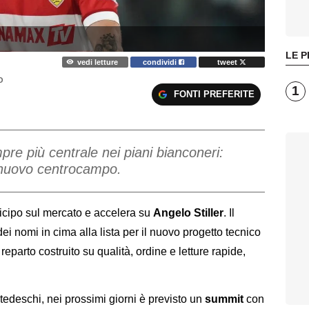
LE P
vedi letture
condividi
tweet
O
1
FONTI PREFERITE
pre più centrale nei piani bianconeri:
l nuovo centrocampo.
icipo sul mercato e accelera su
Angelo Stiller
. Il
i nomi in cima alla lista per il nuovo progetto tecnico
eparto costruito su qualità, ordine e letture rapide,
 tedeschi, nei prossimi giorni è previsto un
summit
con