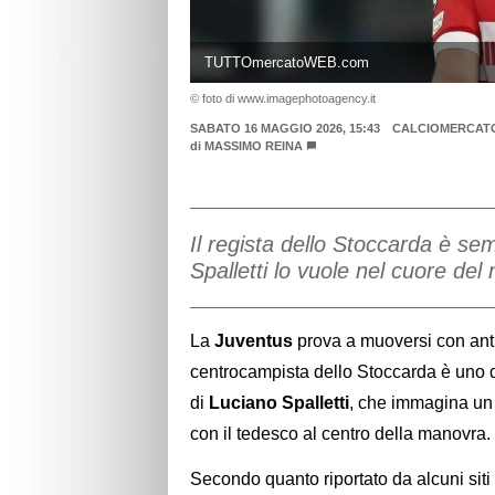
TUTTOmercatoWEB.com
© foto di www.imagephotoagency.it
SABATO 16 MAGGIO 2026, 15:43
CALCIOMERCAT
di
MASSIMO REINA
Il regista dello Stoccarda è sem
Spalletti lo vuole nel cuore de
La
Juventus
prova a muoversi con ant
centrocampista dello Stoccarda è uno de
di
Luciano Spalletti
, che immagina un r
con il tedesco al centro della manovra.
Secondo quanto riportato da alcuni siti