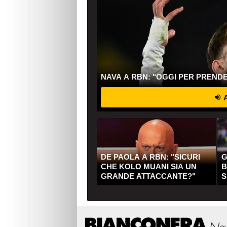
NAVA A RBN: "OGGI PER PREND
A
DE PAOLA A RBN: "SICURI
G
CHE KOLO MUANI SIA UN
B
GRANDE ATTACCANTE?"
S
Q