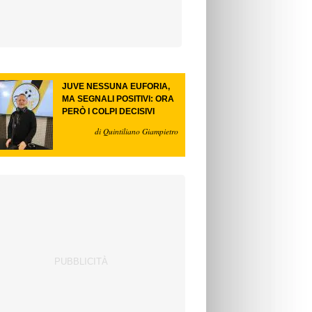
JUVE NESSUNA EUFORIA,
MA SEGNALI POSITIVI: ORA
PERÒ I COLPI DECISIVI
di Quintiliano Giampietro