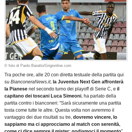
© foto di Paolo Baratto/Grigionline.com
Tra poche ore, alle 20 con diretta testuale della partita qui
su
BianconeraNews.it
,
la Juventus Next Gen affronterà
la Pianese
nel secondo turno dei playoff di Serie C, e
il
capitano dei toscani Luca Simeoni
, ha parlato della
partita contro i bianconeri: “Sarà sicuramente una partita
tosta come tutte le altre. Questa volta non avremmo il
vantaggio dei due risultati su tre,
dovremo vincere, lo
sappiamo ma ci approcciamo al match con serenità,
come ci dice sempre il mister: godiamoci il momento
”.