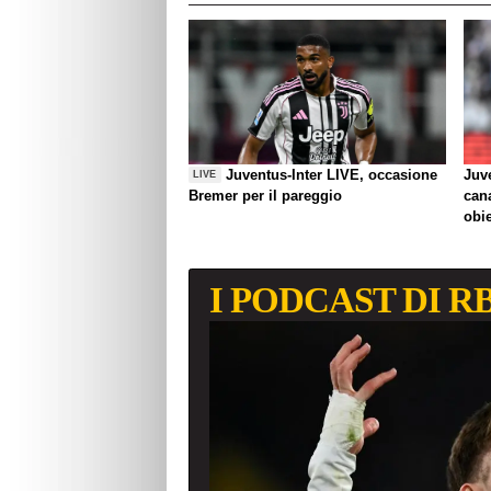
Juventus-Inter LIVE, occasione
Juve
LIVE
Bremer per il pareggio
can
obie
I PODCAST DI R