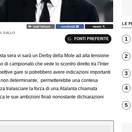
LE P
vedi letture
condividi
tweet
OL GALLO
1
FONTI PREFERITE
2
sta sera vi sarà un Derby della Mole ad alta tensione
 di campionato che vede lo scontro diretto tra l'Inter
spettive gare si potrebbero avere indicazioni importanti
3
nto non determinante, permetterebbe una contesa
4
za tralasciare la forza di una Atalanta chiamata
ca le sue ambizioni finali nonostante dichiarazioni
5