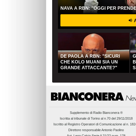
NAVA A RBN: "OGGI PER PREND
A
DE PAOLA A RBN: "SICURI
G
CHE KOLO MUANI SIA UN
B
GRANDE ATTACCANTE?"
S
Q
Supplemento di
Radio Bianconera ®
Iscritta al tribunale di Torino al n.70 del 29/11/2018
Iscritto al Registro Operatori di Comunicazione al n. 18
Direttore responsabile Antonio Paolino
Aut. Lega Calcio Serie A 21/22 num. 178