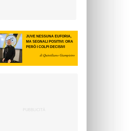
JUVE NESSUNA EUFORIA,
MA SEGNALI POSITIVI: ORA
PERÒ I COLPI DECISIVI
di Quintiliano Giampietro