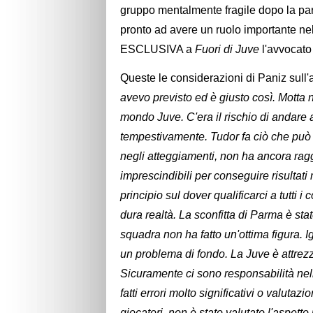
gruppo mentalmente fragile dopo la pa
pronto ad avere un ruolo importante ne
ESCLUSIVA a
Fuori di Juve
l'avvocat
Queste le considerazioni di Paniz sul
avevo previsto ed è giusto così. Motta 
mondo Juve. C'era il rischio di andare a
tempestivamente. Tudor fa ciò che pu
negli atteggiamenti, non ha ancora raggi
imprescindibili per conseguire risultati 
principio sul dover qualificarci a tutti
dura realtà. La sconfitta di Parma è st
squadra non ha fatto un'ottima figura. I
un problema di fondo. La Juve è attrezzat
Sicuramente ci sono responsabilità nell
fatti errori molto significativi o valutazi
giocatori, non è stato valutato l'aspet