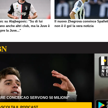
ic su Alajbegovic: "Su di lui
Il nuovo Zhegrova convince Spallett
ano anche altri club, ma la Juve è
non è il gol la vera notizia
re la Juve..."
BN
ERE CONCEICAO SERVONO 50 MILIONI"
SCOLTA IL PODCAST