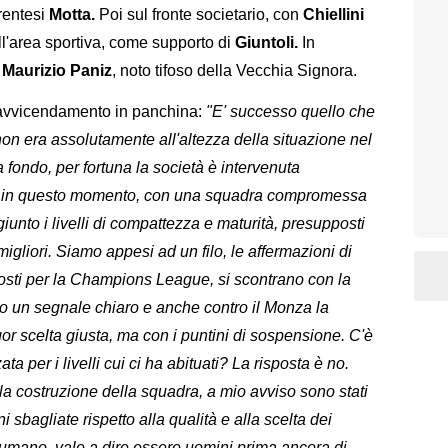
rentesi
Motta.
Poi sul fronte societario, con
Chiellini
ll'area sportiva, come supporto di
Giuntoli.
In
o
Maurizio Paniz
, noto tifoso della Vecchia Signora.
l'avvicendamento in panchina:
"E' successo quello che
non era assolutamente all'altezza della situazione nel
 fondo, per fortuna la società è intervenuta
ò in questo momento, con una squadra compromessa
unto i livelli di compattezza e maturità, presupposti
migliori. Siamo appesi ad un filo, le affermazioni di
 i costi per la Champions League, si scontrano con la
ato un segnale chiaro e anche contro il Monza la
gor scelta giusta, ma con i puntini di sospensione. C'è
a per i livelli cui ci ha abituati? La risposta è no.
a costruzione della squadra, a mio avviso sono stati
oni sbagliate rispetto alla qualità e alla scelta dei
to umano, vale a dire essere uomini prima ancora di