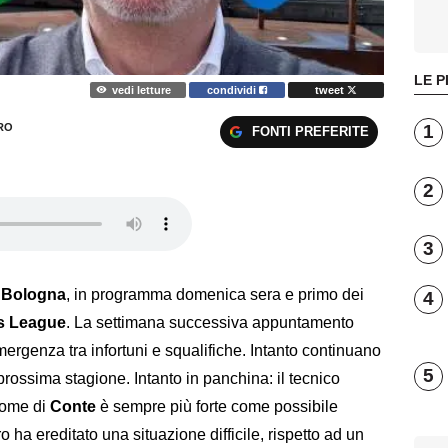
LE P
vedi letture
condividi
tweet
1
RO
FONTI PREFERITE
2
3
i
Bologna
, in programma domenica sera e primo dei
4
s League
. La settimana successiva appuntamento
mergenza tra infortuni e squalifiche. Intanto continuano
5
prossima stagione. Intanto in panchina: il tecnico
 nome di
Conte
è sempre più forte come possibile
o ha ereditato una situazione difficile, rispetto ad un