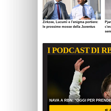
Zirkzee, Lucumì e l'enigma portiere:
Pjan
le prossime mosse della Juventus
c'er
semp
I PODCAST DI R
NAVA A RBN: "OGGI PER PREND
A