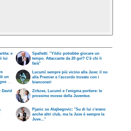
rtita: e
Spalletti: "Yildiz potrebbe giocare un
i lui
tempo. Attaccante da 20 gol? C'è chi li
farà"
us
Lucumì sempre più vicino alla Juve: il no
 di un
alla Premier e l'accordo trovato con i
gno di
bianconeri
: David
Zirkzee, Lucumì e l'enigma portiere: le
prossime mosse della Juventus
A
Pjanic su Alajbegovic: "Su di lui c'erano
c
anche altri club, ma la Juve è sempre la
Juve..."