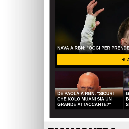
NAVA A RBN: "OGGI PER PREND
A
DE PAOLA A RBN: "SICURI
G
CHE KOLO MUANI SIA UN
B
GRANDE ATTACCANTE?"
S
Q