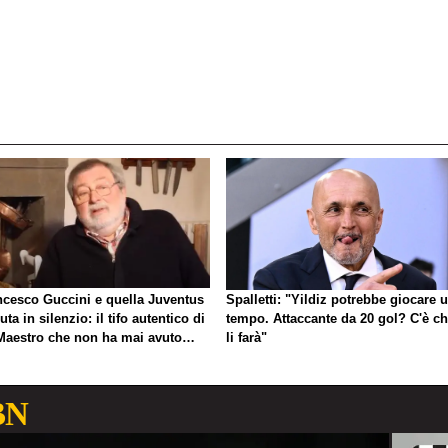
ncesco Guccini e quella Juventus
Spalletti: "Yildiz potrebbe giocare 
uta in silenzio: il tifo autentico di
tempo. Attaccante da 20 gol? C'è ch
Maestro che non ha mai avuto
li farà"
gno di esibirlo
BN