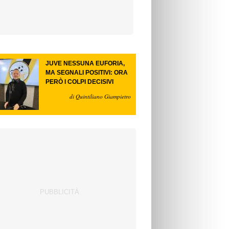
JUVE NESSUNA EUFORIA,
MA SEGNALI POSITIVI: ORA
PERÒ I COLPI DECISIVI
di Quintiliano Giampietro