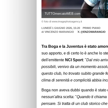
TUTTOmercatoWEB.com
© foto di www.imagephotoagency.it
LUNEDÌ 1 GIUGNO 2026, 15:20
PRIMO PIANO
di
VINCENZO MARANGIO
@ENZOMARANGIO
Tra Boga e la Juventus è stato amore
suo apporto, e di certo lo è anche lo st
dell'emittente
NCI Sport
: "
Dal mio arriv
possibili, venivo da un momento assolu
questo club, ho trovato subito grande fe
clima di serenità e complicità abbia in
Boga non aveva dubbi quando è stato co
nessun'altra scelta: "
Quando ti chiama 
pensare. Si tratta di un club storico ch