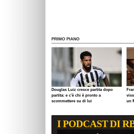
PRIMO PIANO
Douglas Luiz cresce partita dopo
Fra
partita: e c'è chi è pronto a
viss
scommettere su di lui
un 
biso
I PODCAST DI R