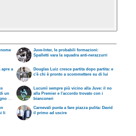
o nome
Juve-Inter, le probabili formazioni:
Spalletti vara la squadra anti-nerazzurri
 apre a
Douglas Luiz cresce partita dopo partita: e
c'è chi è pronto a scommettere su di lui
us
Lucumì sempre più vicino alla Juve: il no
 di un
alla Premier e l'accordo trovato con i
gno di
bianconeri
un
Carnevali punta a fare piazza pulita: David
i li
il primo ad uscire