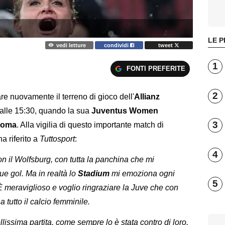
LE P
vedi letture
condividi
tweet
1
FONTI PREFERITE
2
are nuovamente il terreno di gioco dell'
Allianz
 alle 15:30, quando la sua
Juventus Women
3
oma
. Alla vigilia di questo importante match di
 riferito a
Tuttosport
:
4
con il Wolfsburg, con tutta la panchina che mi
e gol. Ma in realtà lo
Stadium
mi emoziona ogni
5
È meraviglioso e voglio ringraziare la Juve che con
a tutto il calcio femminile.
lissima partita, come sempre lo è stata contro di loro.