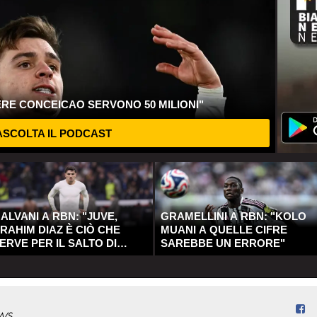
ERE CONCEICAO SERVONO 50 MILIONI"
SCOLTA IL PODCAST
ALVANI A RBN: "JUVE,
GRAMELLINI A RBN: "KOLO
RAHIM DIAZ È CIÒ CHE
MUANI A QUELLE CIFRE
ERVE PER IL SALTO DI
SAREBBE UN ERRORE"
UALITÀ"