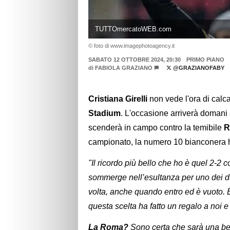
TUTTOmercatoWEB.com
© foto di www.imagephotoagency.it
SABATO 12 OTTOBRE 2024, 20:30
PRIMO PIANO
di
FABIOLA GRAZIANO
@GRAZIANOFABY
Cristiana Girelli
non vede l'ora di calc
Stadium
. L'occasione arriverà domani
scenderà in campo contro la temibile
R
campionato, la numero 10 bianconera ha
"Il ricordo più bello che ho è quel 2-2 
sommerge nell’esultanza per uno dei du
volta, anche quando entro ed è vuoto. 
questa scelta ha fatto un regalo a noi e 
La Roma?
Sono certa che sarà una bel