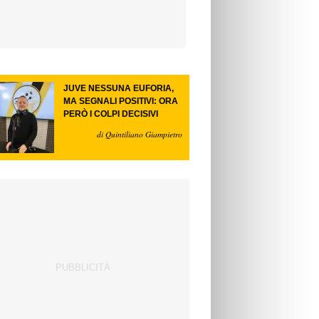
JUVE NESSUNA EUFORIA,
MA SEGNALI POSITIVI: ORA
PERÒ I COLPI DECISIVI
di Quintiliano Giampietro