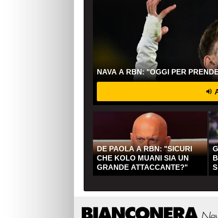
NAVA A RBN: "OGGI PER PREND
A
DE PAOLA A RBN: "SICURI
G
CHE KOLO MUANI SIA UN
B
GRANDE ATTACCANTE?"
S
Q