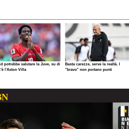
d potrebbe salutare la Juve, su di
Basta carezze, serve la realtà. I
c'è l'Aston Villa
"bravo" non portano punti
BN