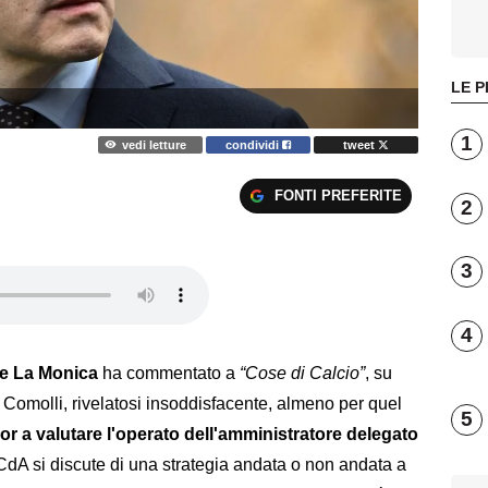
LE P
1
vedi letture
condividi
tweet
FONTI PREFERITE
2
3
4
le La Monica
ha commentato a
“Cose di Calcio”
, su
 Comolli, rivelatosi insoddisfacente, almeno per quel
5
or a valutare l'operato dell'amministratore delegato
CdA si discute di una strategia andata o non andata a