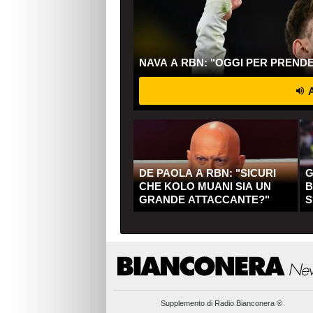
NAVA A RBN: "OGGI PER PREND
A
DE PAOLA A RBN: "SICURI
G
CHE KOLO MUANI SIA UN
B
GRANDE ATTACCANTE?"
S
Q
Supplemento di
Radio Bianconera ®