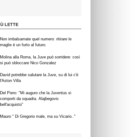
IÙ LETTE
Non imbalsamate quel numero: ritirare le
maglie è un furto al futuro.
Molina alla Roma, la Juve può sorridere: così
si può sbloccare Nico Gonzalez
David potrebbe salutare la Juve, su di lui c'è
l'Aston Villa
Del Piero: "Mi auguro che la Juventus si
comporti da squadra. Alajbegovic
bell'acquisto"
Mauro " Di Gregorio male, ma su Vicario.."