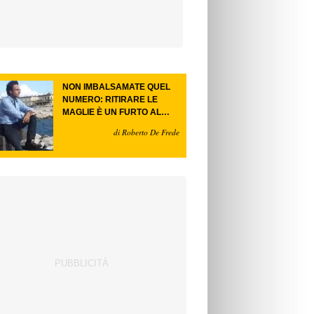
NON IMBALSAMATE QUEL
NUMERO: RITIRARE LE
MAGLIE È UN FURTO AL
FUTURO.
di Roberto De Frede