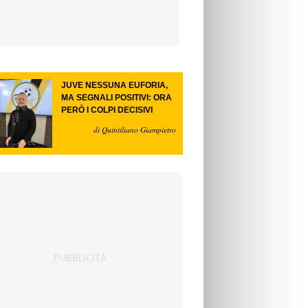
JUVE NESSUNA EUFORIA,
MA SEGNALI POSITIVI: ORA
PERÒ I COLPI DECISIVI
di Quintiliano Giampietro