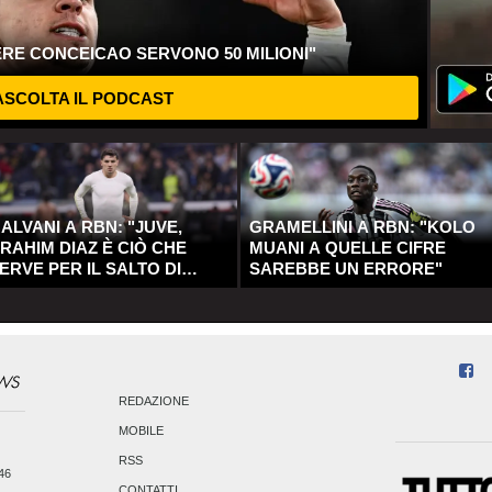
ERE CONCEICAO SERVONO 50 MILIONI"
SCOLTA IL PODCAST
ALVANI A RBN: "JUVE,
GRAMELLINI A RBN: "KOLO
RAHIM DIAZ È CIÒ CHE
MUANI A QUELLE CIFRE
ERVE PER IL SALTO DI
SAREBBE UN ERRORE"
UALITÀ"
REDAZIONE
MOBILE
RSS
246
CONTATTI