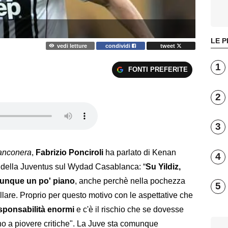
LE P
vedi letture
condividi
tweet
1
FONTI PREFERITE
2
3
anconera
,
Fabrizio Ponciroli
ha parlato di Kenan
4
ia della Juventus sul Wydad Casablanca: “
Su Yildiz,
munque un po' piano
, anche perchè nella pochezza
5
rillare. Proprio per questo motivo con le aspettative che
esponsabilità enormi
e c'è il rischio che se dovesse
nizino a piovere critiche". La Juve sta comunque