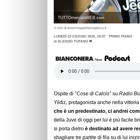
TUTTOmercatoWEB.com
© foto di www.imagephotoagency.it
LUNEDÌ 23 GIUGNO 2025, 19:07
PRIMO PIANO
di
ALESSIO TUFANO
Ospite di
"Cose di Calcio"
su
Radio Bi
Yildiz, protagonista anche nella vittor
che è un predestinato, ci andrei co
della Juve di oggi per lui è più facile b
si porta dietro
è destinato ad avere r
sbagliare tre partite di fila su di lui i