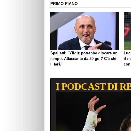
PRIMO PIANO
Spalletti: "Yildiz potrebbe giocare un
Luc
tempo. Attaccante da 20 gol? C'è chi
il n
li farà"
con
I PODCAST DI R