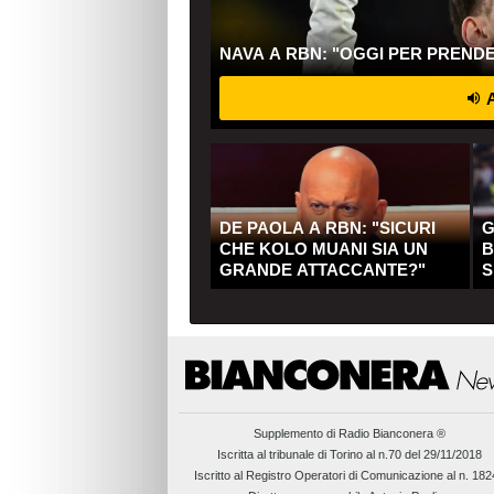
NAVA A RBN: "OGGI PER PREND
A
DE PAOLA A RBN: "SICURI
G
CHE KOLO MUANI SIA UN
B
GRANDE ATTACCANTE?"
S
Q
Supplemento di
Radio Bianconera ®
Iscritta al tribunale di Torino al n.70 del 29/11/2018
Iscritto al Registro Operatori di Comunicazione al n. 18