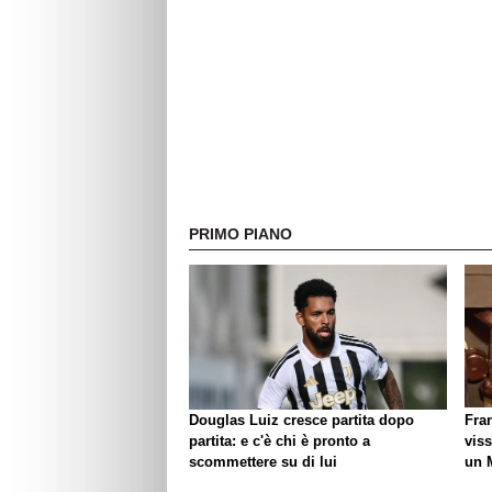
PRIMO PIANO
Douglas Luiz cresce partita dopo
Fra
partita: e c'è chi è pronto a
viss
scommettere su di lui
un 
biso