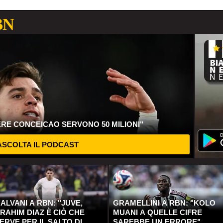
BN
ERE CONCEICAO SERVONO 50 MILIONI"
SCOLTA IL PODCAST
ALVANI A RBN: "JUVE,
GRAMELLINI A RBN: "KOLO
RAHIM DIAZ È CIÒ CHE
MUANI A QUELLE CIFRE
ERVE PER IL SALTO DI
SAREBBE UN ERRORE"