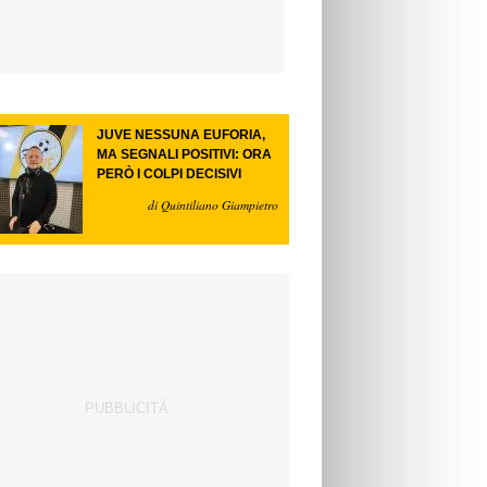
JUVE NESSUNA EUFORIA,
MA SEGNALI POSITIVI: ORA
PERÒ I COLPI DECISIVI
di Quintiliano Giampietro