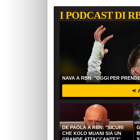
I PODCAST DI R
NAVA A RBN: "OGGI PER PREND
A
DE PAOLA A RBN: "SICURI
G
CHE KOLO MUANI SIA UN
B
GRANDE ATTACCANTE?"
S