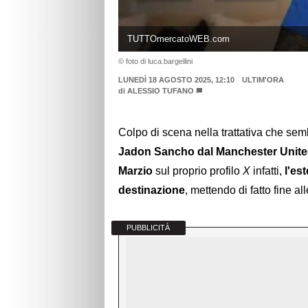
TUTTOmercatoWEB.com
© foto di luca.bargellini
LUNEDÌ 18 AGOSTO 2025, 12:10
ULTIM'ORA
di
ALESSIO TUFANO
Colpo di scena nella trattativa che sem
Jadon Sancho dal Manchester Unite
Marzio
sul proprio profilo
X
infatti,
l'es
destinazione
, mettendo di fatto fine all
PUBBLICITÀ