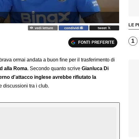
LE P
vedi letture
condividi
tweet
1
FONTI PREFERITE
brava ormai andata a buon fine per il trasferimento di
d alla Roma
. Secondo quanto scrive
Gianluca Di
terno d'attacco inglese avrebbe rifiutato la
e discussioni tra i club.