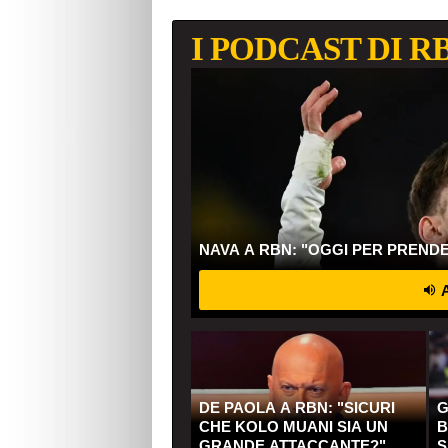
I PODCAST DI R
NAVA A RBN: "OGGI PER PREND
A
DE PAOLA A RBN: "SICURI
G
CHE KOLO MUANI SIA UN
B
GRANDE ATTACCANTE?"
S