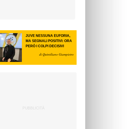
JUVE NESSUNA EUFORIA,
MA SEGNALI POSITIVI: ORA
PERÒ I COLPI DECISIVI
di Quintiliano Giampietro