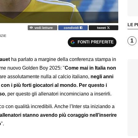
LE P
vedi letture
condividi
tweet
IZIE
1
FONTI PREFERITE
auet
ha parlato a margine della conferenza stampa in
me nuovo Golden Boy 2025: "
Come mai in Italia non
re assolutamente nulla al calcio italiano,
negli anni
le con i più forti giocatori al mondo. Per questo i
rso
, per questo gli allenatori incominciano a inserirli.
 con qualità incredibili. Anche l’Inter sta iniziando a
allenatori stanno avendo più coraggio nell’inserire
o
".