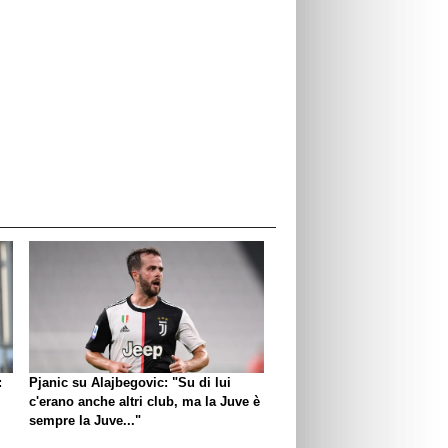
:
Pjanic su Alajbegovic: "Su di lui
c'erano anche altri club, ma la Juve è
sempre la Juve..."