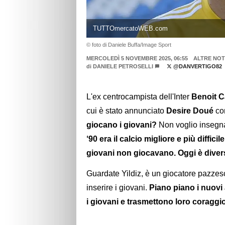
TUTTOmercatoWEB.com
© foto di Daniele Buffa/Image Sport
MERCOLEDÌ 5 NOVEMBRE 2025, 06:55
ALTRE NOT
di
DANIELE PETROSELLI
@DANVERTIGO82
L'ex centrocampista dell'Inter
Benoit C
cui è stato annunciato
Desire Doué
co
giocano i giovani?
Non voglio insegna
‘90 era il calcio migliore e più diffici
giovani non giocavano. Oggi è dive
Guardate Yildiz, è un giocatore pazzesco
inserire i giovani.
Piano piano i nuovi 
i giovani e trasmettono loro coraggi