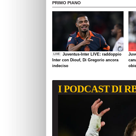
PRIMO PIANO
Juventus-Inter LIVE: raddoppio
Juve
LIVE
Inter con Diouf, Di Gregorio ancora
can
indeciso
obie
I PODCAST DI R