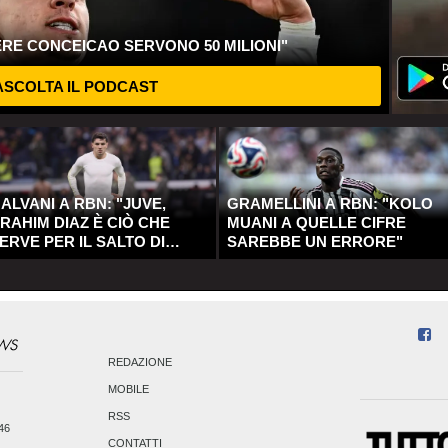
ERE CONCEICAO SERVONO 50 MILIONI"
SCOLTA IL PODCAST
ALVANI A RBN: "JUVE,
GRAMELLINI A RBN: "KOLO
RAHIM DIAZ È CIÒ CHE
MUANI A QUELLE CIFRE
ERVE PER IL SALTO DI
SAREBBE UN ERRORE"
UALITÀ"
REDAZIONE
MOBILE
RSS
246
CONTATTI