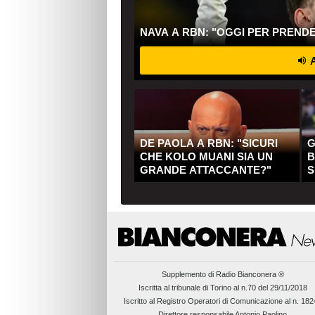
NAVA A RBN: "OGGI PER PREND
A
DE PAOLA A RBN: "SICURI
G
CHE KOLO MUANI SIA UN
B
GRANDE ATTACCANTE?"
S
Q
Supplemento di
Radio Bianconera ®
Iscritta al tribunale di Torino al n.70 del 29/11/2018
Iscritto al Registro Operatori di Comunicazione al n. 18
Direttore responsabile Antonio Paolino