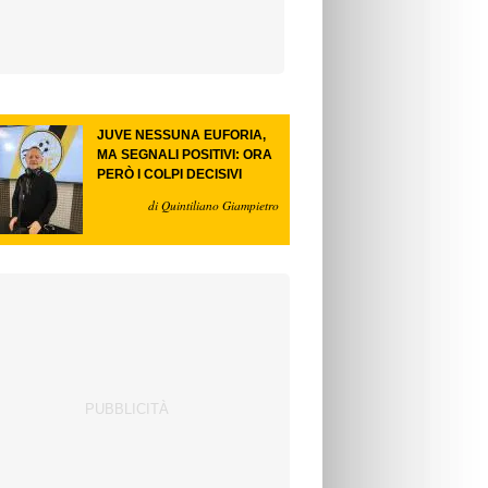
JUVE NESSUNA EUFORIA,
MA SEGNALI POSITIVI: ORA
PERÒ I COLPI DECISIVI
di Quintiliano Giampietro