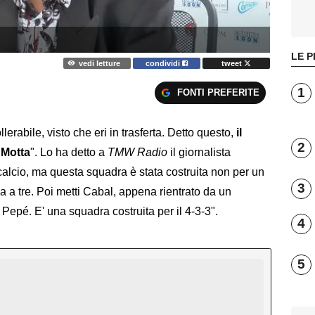
LE P
vedi letture
condividi
tweet
1
FONTI PREFERITE
ollerabile, visto che eri in trasferta. Detto questo,
il
2
 Motta
". Lo ha detto a
TMW Radio
il giornalista
calcio, ma questa squadra è stata costruita non per un
3
 a tre. Poi metti Cabal, appena rientrato da un
u Pepé. E' una squadra costruita per il 4-3-3".
4
5