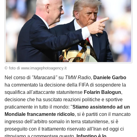
© foto di www.imagephotoagency.it
Nel corso di
"Maracanà"
su
TMW Radio
,
Daniele Garbo
ha commentato la decisione della FIFA di sospendere la
squalifica all'attaccante statunitense
Folarin Balogun
,
decisione che ha suscitato reazioni politiche e sportive
praticamente in tutto il mondo: "
Stiamo assistendo ad un
Mondiale francamente ridicolo
, si è partiti con il mancato
ingresso dell’arbitro somalo in terra statunitense, si è
proseguito con il trattamento riservato all’Iran ed oggi ci
ritroviamo a commentare questo.
Infantino è lo