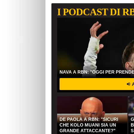
I PODCAST DI R
NAVA A RBN: "OGGI PER PREND
A
DE PAOLA A RBN: "SICURI
G
CHE KOLO MUANI SIA UN
B
GRANDE ATTACCANTE?"
S