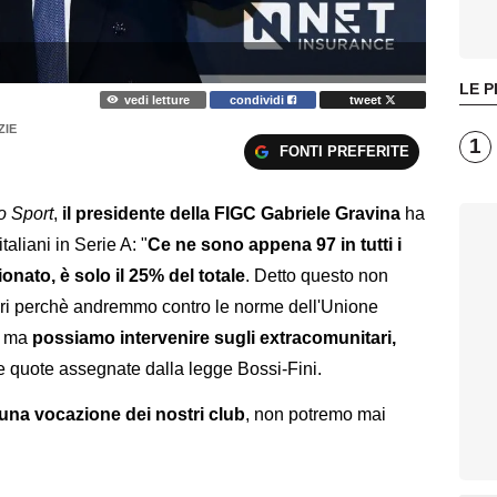
LE P
vedi letture
condividi
tweet
ZIE
1
FONTI PREFERITE
o Sport
,
il presidente della FIGC Gabriele Gravina
ha
aliani in Serie A: "
Ce ne sono appena 97 in tutti i
nato, è solo il 25% del totale
. Detto questo non
tari perchè andremmo contro le norme dell'Unione
, ma
possiamo intervenire sugli extracomunitari,
le quote assegnate dalla legge Bossi-Fini.
 una vocazione dei nostri club
, non potremo mai