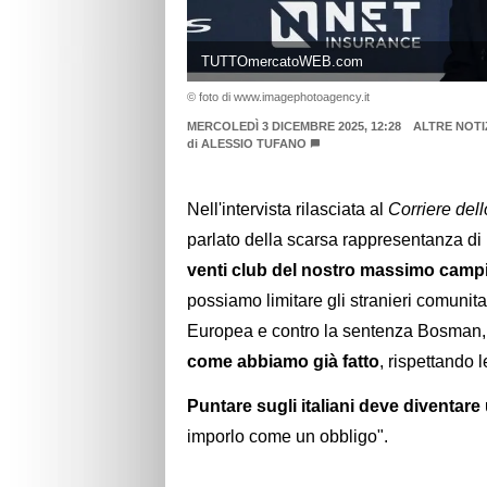
TUTTOmercatoWEB.com
© foto di www.imagephotoagency.it
MERCOLEDÌ 3 DICEMBRE 2025, 12:28
ALTRE NOTI
di
ALESSIO TUFANO
Nell'intervista rilasciata al
Corriere dell
parlato della scarsa rappresentanza di it
venti club del nostro massimo campio
possiamo limitare gli stranieri comuni
Europea e contro la sentenza Bosman
come abbiamo già fatto
, rispettando 
Puntare sugli italiani deve diventare
imporlo come un obbligo".