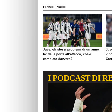
PRIMO PIANO
Juve, gli stessi problemi di un anno
Juv
fa: dalla porta all’attacco, cos'è
vinc
cambiato davvero?
Car
lavo
I PODCAST DI R