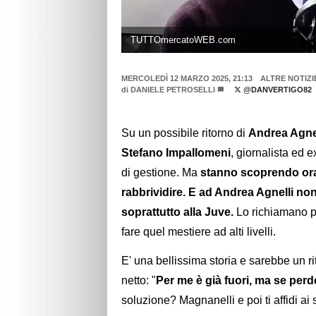
TUTTOmercatoWEB.com
MERCOLEDÌ 12 MARZO 2025, 21:13
ALTRE NOTIZI
di
DANIELE PETROSELLI
@DANVERTIGO82
Su un possibile ritorno di
Andrea Agnel
Stefano Impallomeni
, giornalista ed e
di gestione. Ma
stanno scoprendo ora
rabbrividire. E ad Andrea Agnelli non 
soprattutto alla Juve.
Lo richiamano p
fare quel mestiere ad alti livelli.
E' una bellissima storia e sarebbe un ri
netto: "
Per me è già fuori, ma se perd
soluzione? Magnanelli e poi ti affidi ai