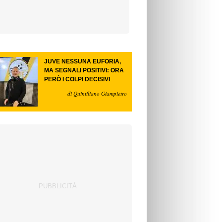
JUVE NESSUNA EUFORIA,
MA SEGNALI POSITIVI: ORA
PERÒ I COLPI DECISIVI
di Quintiliano Giampietro