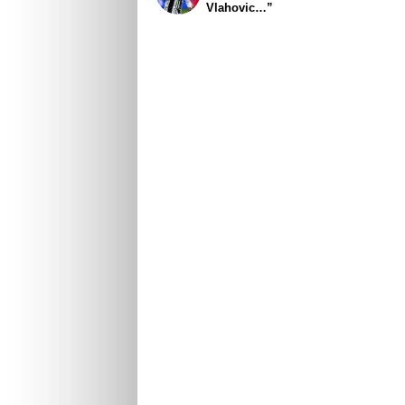
Vlahovic…”