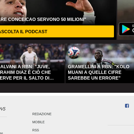
ERE CONCEICAO SERVONO 50 MILIONI"
SCOLTA IL PODCAST
ALVANI A RBN: "JUVE,
GRAMELLINI A RBN: "KOLO
RAHIM DIAZ È CIÒ CHE
MUANI A QUELLE CIFRE
ERVE PER IL SALTO DI
SAREBBE UN ERRORE"
UALITÀ"
REDAZIONE
MOBILE
RSS
246