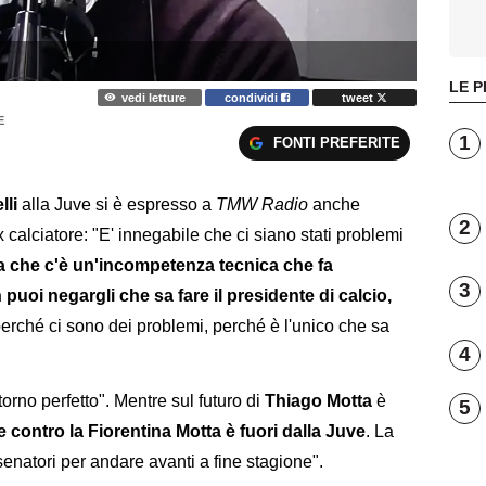
LE P
vedi letture
condividi
tweet
E
1
FONTI PREFERITE
li
alla Juve si è espresso a
TMW Radio
anche
2
x calciatore: "E' innegabile che ci siano stati problemi
 che c'è un'incompetenza tecnica che fa
3
puoi negargli che sa fare il presidente di calcio,
erché ci sono dei problemi, perché è l'unico che sa
4
torno perfetto". Mentre sul futuro di
Thiago Motta
è
5
e contro la Fiorentina Motta è fuori dalla Juve
. La
 senatori per andare avanti a fine stagione".