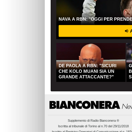
NAVA A RBN: "OGGI PER PREND
A
DE PAOLA A RBN: "SICURI
G
CHE KOLO MUANI SIA UN
B
GRANDE ATTACCANTE?"
S
Q
Supplemento di
Radio Bianconera ®
Iscritta al tribunale di Torino al n.70 del 29/11/2018
Iscritto al Registro Operatori di Comunicazione al n. 18