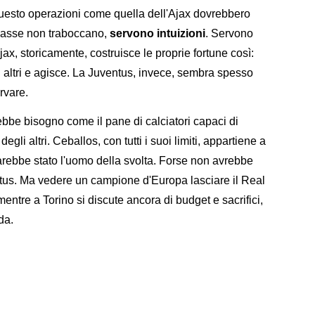
 questo operazioni come quella dell'Ajax dovrebbero
casse non traboccano,
servono intuizioni
. Servono
ax, storicamente, costruisce le proprie fortune così:
li altri e agisce. La Juventus, invece, sembra spesso
ervare.
be bisogno come il pane di calciatori capaci di
li altri. Ceballos, con tutti i suoi limiti, appartiene a
arebbe stato l'uomo della svolta. Forse non avrebbe
ntus. Ma vedere un campione d'Europa lasciare il Real
entre a Torino si discute ancora di budget e sacrifici,
da.