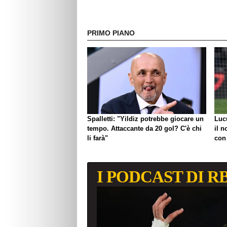
PRIMO PIANO
Spalletti: "Yildiz potrebbe giocare un
Luc
tempo. Attaccante da 20 gol? C'è chi
il n
li farà"
con
I PODCAST DI R