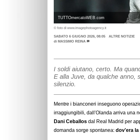
TUTTOmercatoWEB.com
© foto di www.imagephotoagency.it
SABATO 6 GIUGNO 2026, 08:05
ALTRE NOTIZIE
di
MASSIMO REINA
I soldi aiutano, certo. Ma quan
E alla Juve, da qualche anno, s
silenzio.
Mentre i bianconeri inseguono operazioni
irraggiungibili, dall'Olanda arriva una no
Dani Ceballos
dal Real Madrid per a
domanda sorge spontanea:
dov'era l