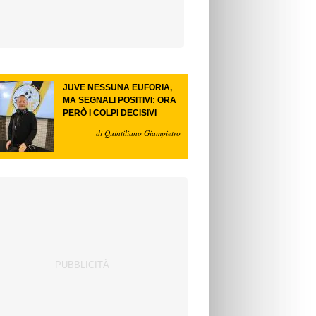
JUVE NESSUNA EUFORIA,
MA SEGNALI POSITIVI: ORA
PERÒ I COLPI DECISIVI
di Quintiliano Giampietro