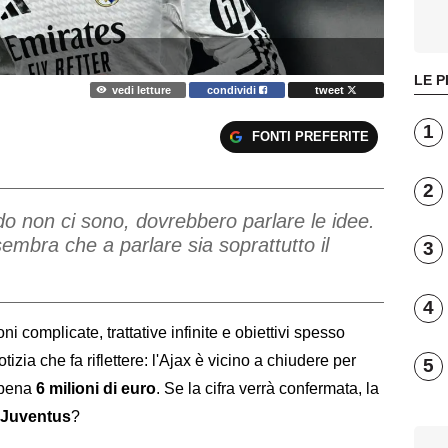
LE P
vedi letture
condividi
tweet
1
FONTI PREFERITE
2
do non ci sono, dovrebbero parlare le idee.
embra che a parlare sia soprattutto il
3
4
 complicate, trattative infinite e obiettivi spesso
tizia che fa riflettere: l'Ajax è vicino a chiudere per
5
ppena
6 milioni di euro
. Se la cifra verrà confermata, la
a Juventus
?