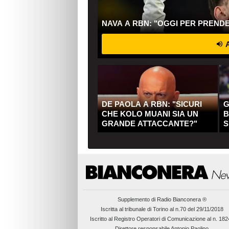
NAVA A RBN: "OGGI PER PREND
A
DE PAOLA A RBN: "SICURI
G
CHE KOLO MUANI SIA UN
B
GRANDE ATTACCANTE?"
S
Q
Supplemento di
Radio Bianconera ®
Iscritta al tribunale di Torino al n.70 del 29/11/2018
Iscritto al Registro Operatori di Comunicazione al n. 18
Direttore responsabile Antonio Paolino