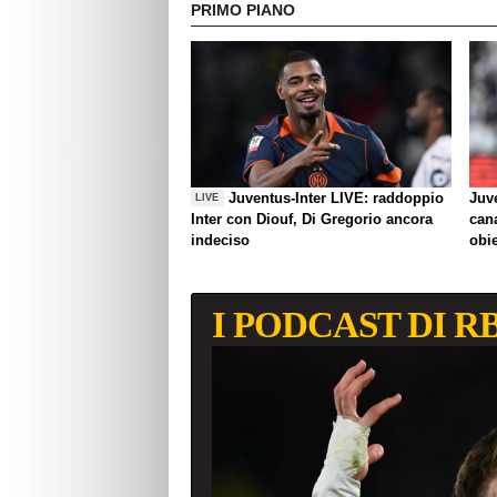
PRIMO PIANO
Juventus-Inter LIVE: raddoppio
Juve
LIVE
Inter con Diouf, Di Gregorio ancora
can
indeciso
obie
I PODCAST DI R