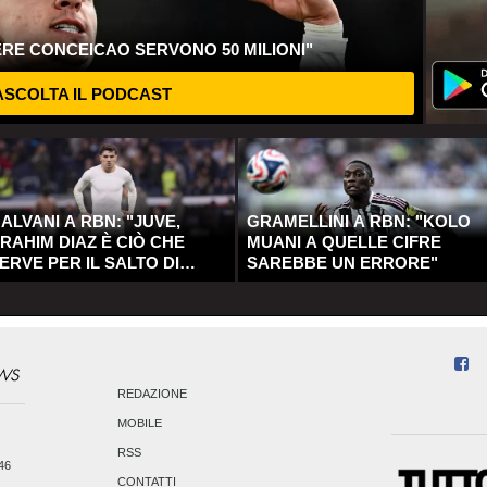
ERE CONCEICAO SERVONO 50 MILIONI"
SCOLTA IL PODCAST
ALVANI A RBN: "JUVE,
GRAMELLINI A RBN: "KOLO
RAHIM DIAZ È CIÒ CHE
MUANI A QUELLE CIFRE
ERVE PER IL SALTO DI
SAREBBE UN ERRORE"
UALITÀ"
REDAZIONE
MOBILE
RSS
246
CONTATTI