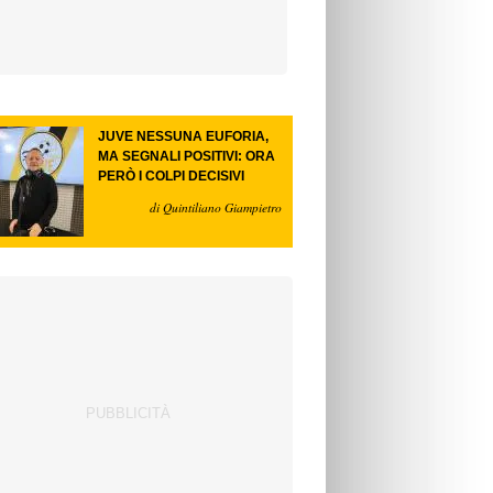
JUVE NESSUNA EUFORIA,
MA SEGNALI POSITIVI: ORA
PERÒ I COLPI DECISIVI
di Quintiliano Giampietro