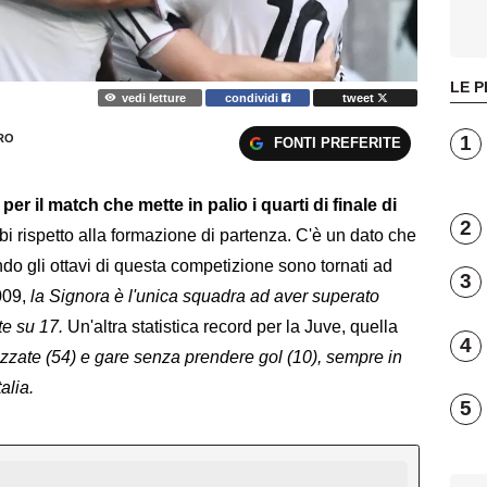
LE P
vedi letture
condividi
tweet
1
RO
FONTI PREFERITE
er il match che mette in palio i quarti di finale di
2
bi rispetto alla formazione di partenza. C'è un dato che
ndo gli ottavi di questa competizione sono tornati ad
3
009,
la Signora è l'unica squadra ad aver superato
te su 17.
Un'altra statistica record per la Juve, quella
4
izzate (54) e gare senza prendere gol (10), sempre in
talia.
5