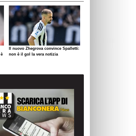
Il nuovo Zhegrova convince Spalletti:
 è
non è il gol la vera notizia