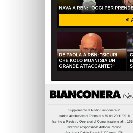
NAVA A RBN: "OGGI PER PREND
A
DE PAOLA A RBN: "SICURI
G
CHE KOLO MUANI SIA UN
B
GRANDE ATTACCANTE?"
S
Q
Supplemento di
Radio Bianconera ®
Iscritta al tribunale di Torino al n.70 del 29/11/2018
Iscritto al Registro Operatori di Comunicazione al n. 18
Direttore responsabile Antonio Paolino
Aut. Lega Calcio Serie A 21/22 num. 178