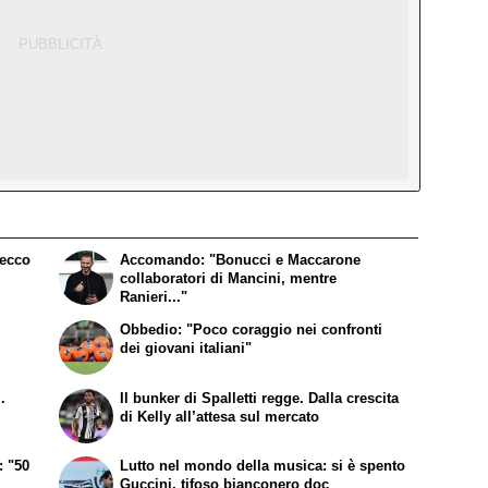
 ecco
Accomando: "Bonucci e Maccarone
collaboratori di Mancini, mentre
Ranieri..."
Obbedio: "Poco coraggio nei confronti
dei giovani italiani"
.
Il bunker di Spalletti regge. Dalla crescita
di Kelly all’attesa sul mercato
: "50
Lutto nel mondo della musica: si è spento
Guccini, tifoso bianconero doc