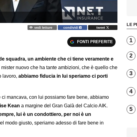
LE P
vedi letture
condividi
tweet
1
FONTI PREFERITE
2
e squadra, un ambiente che ci tiene veramente e
n mister nuovo che ha tante ambizioni, che è quello che
3
o lavoro,
abbiamo fiducia in lui speriamo ci porti
4
che ci mancava, con lui possiamo fare bene, abbiamo
ise Kean
a margine del Gran Galà del Calcio AIK.
5
mpre, lui è un condottiero, per noi è un
 nel modo giusto, speriamo adesso di fare bene in