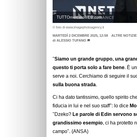
TUTTOmercatoWEB.com
© foto di www.imagephotoagency.it
MARTEDÌ 2 DICEMBRE 2025, 12:58
ALTRE NOTIZIE
di
ALESSIO TUFANO
"
Siamo un grande gruppo, una grand
questo ti porta solo a fare bene
. È u
serve a noi. Cerchiamo di seguire il su
sulla buona strada
.
Ci ha dato tantissimo, quello spirito 
fiducia in lui e nel suo staff": lo dice
Mo
"Dzeko?
Le parole di Edin servono se
grandissimo esempio
, ci ha protetto
campo". (ANSA)