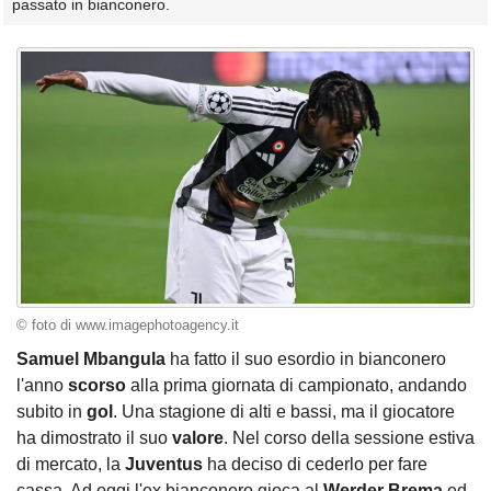
passato in bianconero.
© foto di www.imagephotoagency.it
Samuel Mbangula
ha fatto il suo esordio in bianconero
l'anno
scorso
alla prima giornata di campionato, andando
subito in
gol
. Una stagione di alti e bassi, ma il giocatore
ha dimostrato il suo
valore
. Nel corso della sessione estiva
di mercato, la
Juventus
ha deciso di cederlo per fare
cassa. Ad oggi l'ex bianconero gioca al
Werder Brema
ed