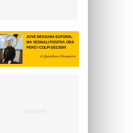
JUVE NESSUNA EUFORIA,
MA SEGNALI POSITIVI: ORA
PERÒ I COLPI DECISIVI
di Quintiliano Giampietro