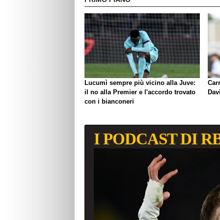
Lucumì sempre più vicino alla Juve:
Carn
il no alla Premier e l'accordo trovato
Davi
con i bianconeri
I PODCAST DI R