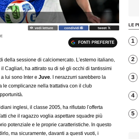
LE P
vedi letture
condividi
tweet
IE
1
FONTI PREFERITE
2
i della sessione di calciomercato. L'esterno italiano,
Cagliari, ha attirato su di sé gli occhi di tantissimi
3
e a lui sono Inter e
Juve
. I nerazzurri sarebbero la
 le complicanze nella trattativa con il club
portunità.
4
ani inglesi, il classe 2005, ha rifiutato l'offerta
5
atti che il ragazzo voglia aspettare squadre più
io potenziale e le proprie caratteristiche. In questo
dirlo, ma sicuramente, davanti a questi vuoti, i