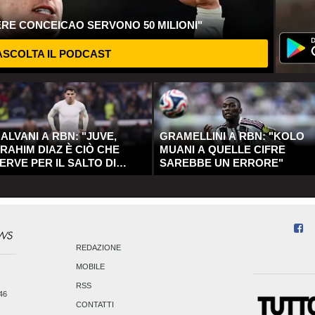
ERE CONCEICAO SERVONO 50 MILIONI"
SCOLTA IL PODCAST
ALVANI A RBN: "JUVE,
GRAMELLINI A RBN: "KOLO
RAHIM DIAZ È CIÒ CHE
MUANI A QUELLE CIFRE
ERVE PER IL SALTO DI
SAREBBE UN ERRORE"
UALITÀ"
REDAZIONE
MOBILE
RSS
246
CONTATTI