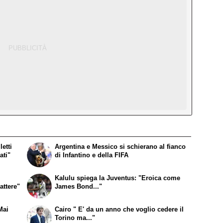
etti
Argentina e Messico si schierano al fianco
ati"
di Infantino e della FIFA
:
Kalulu spiega la Juventus: "Eroica come
attere"
James Bond..."
Mai
Cairo " E' da un anno che voglio cedere il
Torino ma..."