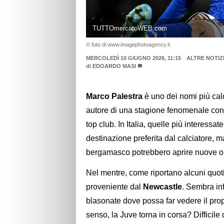
TUTTOmercatoWEB.com
© foto di www.imagephotoagency.it
MERCOLEDÌ 10 GIUGNO 2026, 11:15
ALTRE NOTIZ
di
EDOARDO MASI
Marco Palestra
è uno dei nomi più cald
autore di una stagione fenomenale con il 
top club. In Italia, quelle più interessat
destinazione preferita dal calciatore, ma
bergamasco potrebbero aprire nuove op
Nel mentre, come riportano alcuni quotidi
proveniente dal
Newcastle
. Sembra inf
blasonate dove possa far vedere il propr
senso, la Juve torna in corsa? Difficile 