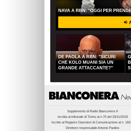
NAVA A RBN: "OGGI PER PREND
A
DE PAOLA A RBN: "SICURI
G
CHE KOLO MUANI SIA UN
B
GRANDE ATTACCANTE?"
S
Q
Supplemento di
Radio Bianconera ®
Iscritta al tribunale di Torino al n.70 del 29/11/2018
Iscritto al Registro Operatori di Comunicazione al n. 18
Direttore responsabile Antonio Paolino