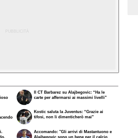
Il CT Barbarez su Alajbegovic: “Ha le
zioso
carte per affermarsi ai massimi livelli”
Kostic saluta la Juventus: “Grazie ai
tifosi, non li dimenticherò mai”
facendo
i.
Accomando: "Gli arrivi di Mastantuono e
do.
Alajbegovic sono un bene per il calcio