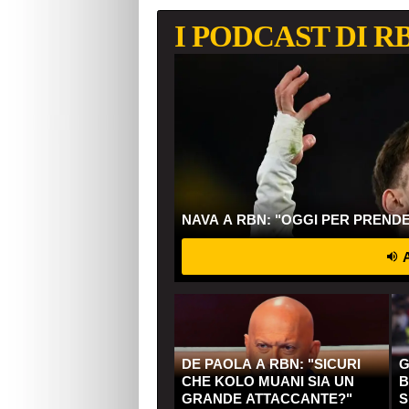
I PODCAST DI R
NAVA A RBN: "OGGI PER PREND
A
DE PAOLA A RBN: "SICURI
G
CHE KOLO MUANI SIA UN
B
GRANDE ATTACCANTE?"
S