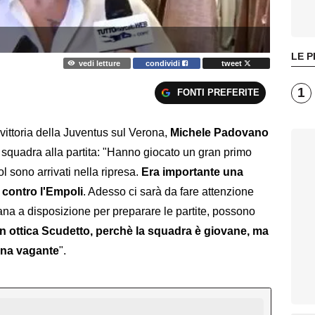
LE P
vedi letture
condividi
tweet
1
FONTI PREFERITE
ittoria della Juventus sul Verona,
Michele Padovano
 squadra alla partita: "Hanno giocato un gran primo
l sono arrivati nella ripresa.
Era importante una
 contro l'Empoli
. Adesso ci sarà da fare attenzione
mana a disposizione per preparare le partite, possono
n ottica Scudetto, perchè la squadra è giovane, ma
ina vagante
".