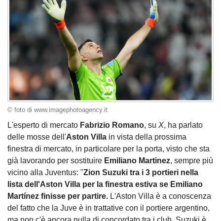
© foto di www.imagephotoagency.it
L'esperto di mercato
Fabrizio Romano
, su
X
, ha parlato
delle mosse dell'
Aston Villa
in vista della prossima
finestra di mercato, in particolare per la porta, visto che sta
già lavorando per sostituire
Emiliano Martinez
, sempre più
vicino alla Juventus: "
Zion Suzuki tra i 3 portieri nella
lista dell'Aston Villa per la finestra estiva se Emiliano
Martínez finisse per partire.
L'Aston Villa è a conoscenza
del fatto che la Juve è in trattative con il portiere argentino,
ma non c'è ancora nulla di concordato tra i club. Suzuki è