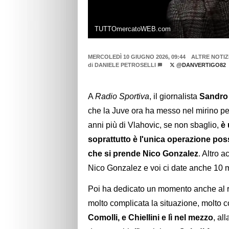
TUTTOmercatoWEB.com
MERCOLEDÌ 10 GIUGNO 2026, 09:44
ALTRE NOTIZ
di
DANIELE PETROSELLI
@DANVERTIGO82
A
Radio Sportiva
, il giornalista
Sandro
che la Juve ora ha messo nel mirino pe
anni più di Vlahovic, se non sbaglio,
è 
soprattutto è l'unica operazione poss
che si prende Nico Gonzalez
. Altro a
Nico Gonzalez e voi ci date anche 10 mil
Poi ha dedicato un momento anche al r
molto complicata la situazione, molto 
Comolli, e Chiellini e lì nel mezzo
, al