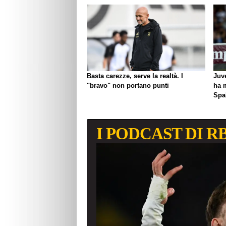
Basta carezze, serve la realtà. I
Juve
"bravo" non portano punti
ha 
Spal
I PODCAST DI R