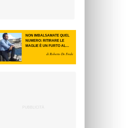
NON IMBALSAMATE QUEL
NUMERO: RITIRARE LE
MAGLIE È UN FURTO AL
FUTURO.
di Roberto De Frede