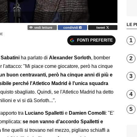
LE P
vedi letture
condividi
tweet
IE
1
FONTI PREFERITE
2
 Sabatini
ha parlato di
Alexander Sorloth
, bomber
r l'attacco: "Mi piace come giocatore, però ha cinque
un buon centravanti, però ha cinque anni di più e
3
ibile perché l'Atletico Madrid è l'unica squadra
cquisto sbagliato. Quindi, se l'Atletico Madrid ha detto
4
ioni e vi si dà Sorloth...".
5
apporto tra
Luciano Spalletti
e
Damien Comolli
: "E'
complicata:
se non vanno d'accordo Spalletti e
la fine quelli si trovano nel mezzo, pigliano schiaffi a