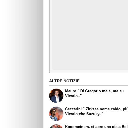
ALTRE NOTIZIE
Mauro " Di Gregorio male, ma su
Vicario.."
Ceccarini " Zirkzee nome caldo, pi
Vicario che Suzuky.."
Koopmeiners, si apre una pista Bo