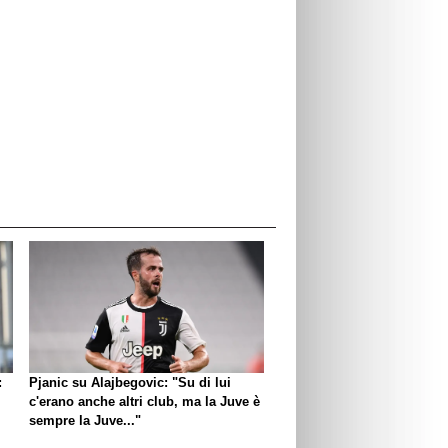
:
Pjanic su Alajbegovic: "Su di lui
c'erano anche altri club, ma la Juve è
sempre la Juve..."