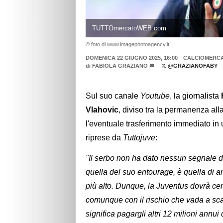
TUTTOmercatoWEB.com
© foto di www.imagephotoagency.it
DOMENICA 22 GIUGNO 2025, 16:00
CALCIOMERC
di
FABIOLA GRAZIANO
@GRAZIANOFABY
Sul suo canale
Youtube
, la giornalista
Vlahovic
, diviso tra la permanenza all
l'eventuale trasferimento immediato in u
riprese da
Tuttojuve
:
"Il serbo non ha dato nessun segnale di
quella del suo entourage, è quella di a
più alto. Dunque, la Juventus dovrà cer
comunque con il rischio che vada a sc
significa pagargli altri 12 milioni annui