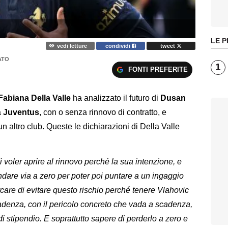
LE P
vedi letture
condividi
tweet
ATO
1
FONTI PREFERITE
Fabiana Della Valle
ha analizzato il futuro di
Dusan
a
Juventus
, con o senza rinnovo di contratto, e
n altro club. Queste le dichiarazioni di Della Valle
 voler aprire al rinnovo perché la sua intenzione, e
ndare via a zero per poter poi puntare a un ingaggio
care di evitare questo rischio perché tenere Vlahovic
adenza, con il pericolo concreto che vada a scadenza,
 di stipendio. E soprattutto sapere di perderlo a zero e