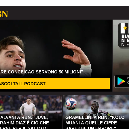
BN
ERE CONCEICAO SERVONO 50 MILIONI"
SCOLTA IL PODCAST
ALVANI A RBN: "JUVE,
GRAMELLINI A RBN: "KOLO
RAHIM DIAZ È CIÒ CHE
MUANI A QUELLE CIFRE
ERVE PER IL SALTO DI
SAREBBE UN ERRORE"