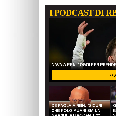
I PODCAST DI R
NAVA A RBN: "OGGI PER PREND
A
DE PAOLA A RBN: "SICURI
G
CHE KOLO MUANI SIA UN
B
GRANDE ATTACCANTE?"
S