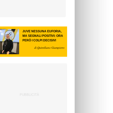
JUVE NESSUNA EUFORIA,
MA SEGNALI POSITIVI: ORA
PERÒ I COLPI DECISIVI
di Quintiliano Giampietro