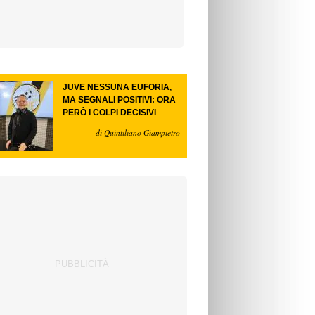
JUVE NESSUNA EUFORIA,
MA SEGNALI POSITIVI: ORA
PERÒ I COLPI DECISIVI
di Quintiliano Giampietro