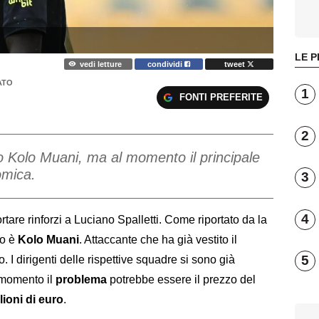
LE P
vedi letture
condividi
tweet
ATO
1
FONTI PREFERITE
2
o Kolo Muani, ma al momento il principale
omica.
3
4
tare rinforzi a Luciano Spalletti. Come riportato da la
vo è
Kolo Muani
. Attaccante che ha già vestito il
5
. I dirigenti delle rispettive squadre si sono già
l momento il
problema
potrebbe essere il prezzo del
lioni di euro
.