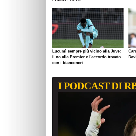
Lucumì sempre più vicino alla Juve:
Carn
il no alla Premier e l'accordo trovato
Davi
con i bianconeri
I PODCAST DI R