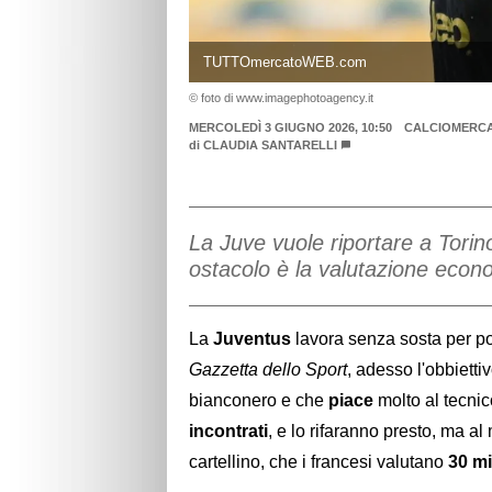
TUTTOmercatoWEB.com
© foto di www.imagephotoagency.it
MERCOLEDÌ 3 GIUGNO 2026, 10:50
CALCIOMERC
di
CLAUDIA SANTARELLI
La Juve vuole riportare a Torin
ostacolo è la valutazione econ
La
Juventus
lavora senza sosta per por
Gazzetta dello Sport
, adesso l'obbietti
bianconero e che
piace
molto al tecnico
incontrati
, e lo rifaranno presto, ma a
cartellino, che i francesi valutano
30 mi