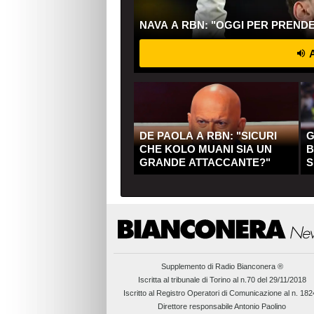
NAVA A RBN: "OGGI PER PREND
A
DE PAOLA A RBN: "SICURI
G
CHE KOLO MUANI SIA UN
B
GRANDE ATTACCANTE?"
S
Q
Supplemento di
Radio Bianconera ®
Iscritta al tribunale di Torino al n.70 del 29/11/2018
Iscritto al Registro Operatori di Comunicazione al n. 18
Direttore responsabile Antonio Paolino