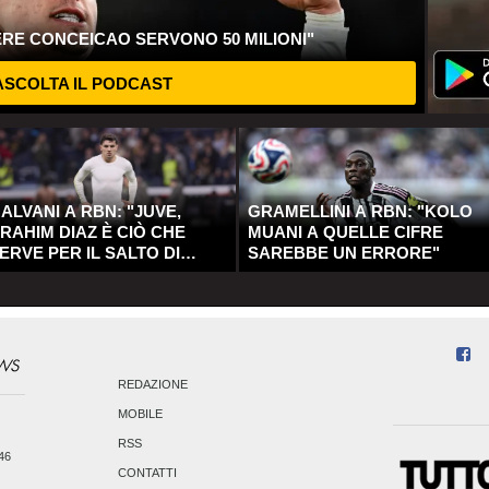
ERE CONCEICAO SERVONO 50 MILIONI"
SCOLTA IL PODCAST
ALVANI A RBN: "JUVE,
GRAMELLINI A RBN: "KOLO
RAHIM DIAZ È CIÒ CHE
MUANI A QUELLE CIFRE
ERVE PER IL SALTO DI
SAREBBE UN ERRORE"
UALITÀ"
REDAZIONE
MOBILE
RSS
246
CONTATTI