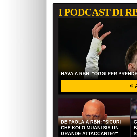
I PODCAST DI R
NAVA A RBN: "OGGI PER PREND
A
DE PAOLA A RBN: "SICURI
G
CHE KOLO MUANI SIA UN
B
GRANDE ATTACCANTE?"
S