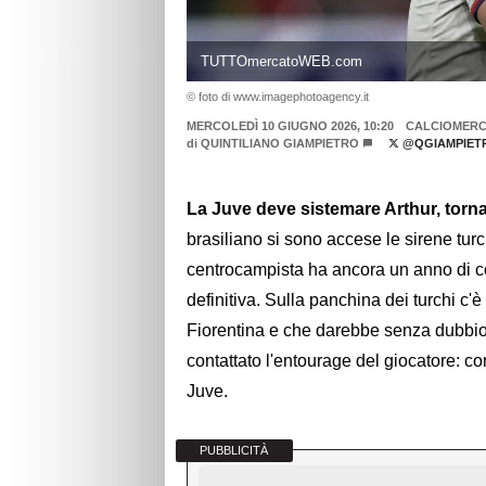
TUTTOmercatoWEB.com
© foto di www.imagephotoagency.it
MERCOLEDÌ 10 GIUGNO 2026, 10:20
CALCIOMER
di
QUINTILIANO GIAMPIETRO
@QGIAMPIET
La Juve deve sistemare Arthur, torna
brasiliano si sono accese le sirene turc
centrocampista ha ancora un anno di co
definitiva. Sulla panchina dei turchi c'è
Fiorentina e che darebbe senza dubbio i
contattato l'entourage del giocatore: con
Juve.
PUBBLICITÀ