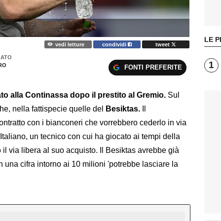
LE P
vedi letture
condividi
tweet
CATO
1
RO
FONTI PREFERITE
to alla Continassa dopo il prestito al Gremio.
Sul
he, nella fattispecie quelle del
Besiktas.
Il
ntratto con i bianconeri che vorrebbero cederlo in via
 Italiano, un tecnico con cui ha giocato ai tempi della
l via libera al suo acquisto. Il Besiktas avrebbe già
 una cifra intorno ai 10 milioni 'potrebbe lasciare la