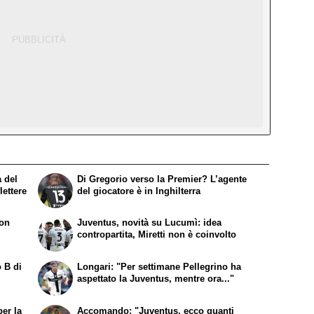
a del
Di Gregorio verso la Premier? L’agente
lettere
del giocatore è in Inghilterra
non
Juventus, novità su Lucumì: idea
contropartita, Miretti non è coinvolto
o B di
Longari: "Per settimane Pellegrino ha
aspettato la Juventus, mentre ora..."
per la
Accomando: "Juventus, ecco quanti