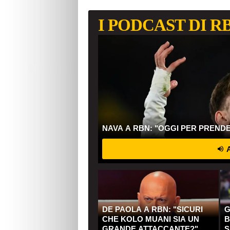
I PODCAST DI R
NAVA A RBN: "OGGI PER PREND
A
DE PAOLA A RBN: "SICURI
G
CHE KOLO MUANI SIA UN
B
GRANDE ATTACCANTE?"
S