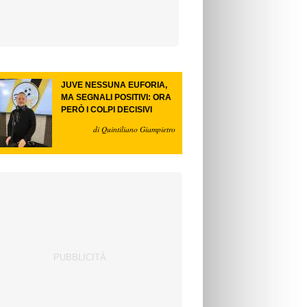
JUVE NESSUNA EUFORIA,
MA SEGNALI POSITIVI: ORA
PERÒ I COLPI DECISIVI
di Quintiliano Giampietro