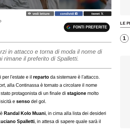
vedi letture
condividi
tweet
O
LE P
FONTI PREFERITE
1
rzi in attacco e torna di moda il nome di
imane il preferito di Spalletti.
 per l'estate e il
reparto
da sistemare è l'attacco.
ort
, alla Continassa è tornato a circolare il nome
è stato protagonista di un finale di
stagione
molto
isicità e
senso
del gol.
 è
Randal Kolo Muani
, in cima alla lista dei desideri
uciano Spalletti
, in attesa di sapere quale sarà il