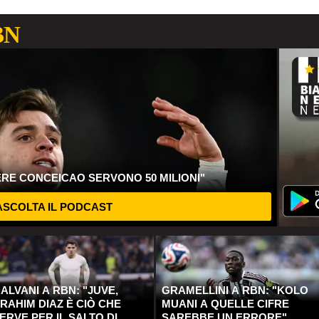
BN
ERE CONCEICAO SERVONO 50 MILIONI"
SCOLTA IL PODCAST
ALVANI A RBN: "JUVE,
GRAMELLINI A RBN: "KOLO
RAHIM DIAZ È CIÒ CHE
MUANI A QUELLE CIFRE
ERVE PER IL SALTO DI
SAREBBE UN ERRORE"