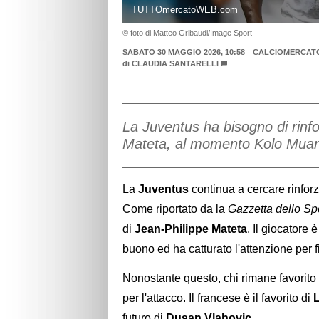
TUTTOmercatoWEB.com
© foto di Matteo Gribaudi/Image Sport
SABATO 30 MAGGIO 2026, 10:58
CALCIOMERCAT
di
CLAUDIA SANTARELLI
La Juventus ha bisogno di rinfo
Mateta, al momento Kolo Muani r
La
Juventus
continua a cercare rinforzi
Come riportato da la
Gazzetta dello Sp
di
Jean-Philippe Mateta
. Il giocatore 
buono ed ha catturato l'attenzione per f
Nonostante questo, chi rimane favorito
per l'attacco. Il francese è il favorito di
L
futuro di
Dusan Vlahovic
.