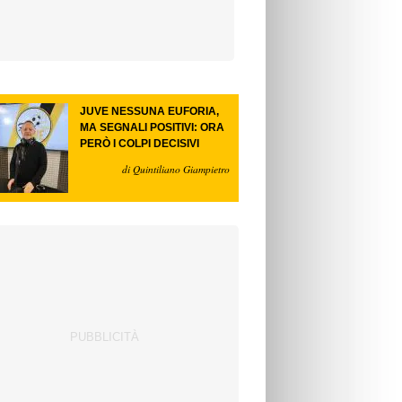
JUVE NESSUNA EUFORIA,
MA SEGNALI POSITIVI: ORA
PERÒ I COLPI DECISIVI
di Quintiliano Giampietro