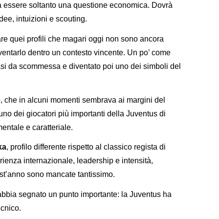
à essere soltanto una questione economica. Dovrà
dee, intuizioni e scouting.
re quei profili che magari oggi non sono ancora
ventarlo dentro un contesto vincente. Un po’ come
uasi da scommessa e diventato poi uno dei simboli del
e
, che in alcuni momenti sembrava ai margini del
uno dei giocatori più importanti della Juventus di
mentale e caratteriale.
ka
, profilo differente rispetto al classico regista di
ienza internazionale, leadership e intensità,
uest’anno sono mancate tantissimo.
abbia segnato un punto importante: la Juventus ha
ecnico.