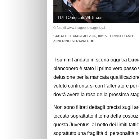
TUTTOmercatoWEB.com
© foto di www.imagephotoagency.it
SABATO 30 MAGGIO 2026, 00:15
PRIMO PIANO
di
NERINO STRAVATO
Il summit andato in scena oggi tra
Luci
bianconero è stato il primo vero passo
delusione per la mancata qualificazio
voluto confrontarsi con l’allenatore per 
dovrà avere la rosa della prossima sta
Non sono filtrati dettagli precisi sugli 
toccato soprattutto il tema della costru
questa Juventus, al netto dei limiti tatt
soprattutto una fragilità di personalità 