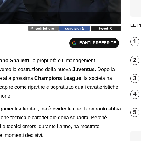
LE P
vedi letture
condividi
tweet
1
FONTI PREFERITE
2
ano Spalletti
, la proprietà e il management
 verso la costruzione della nuova
Juventus
. Dopo la
3
ne alla prossima
Champions League
, la società ha
capire come ripartire e soprattutto quali caratteristiche
4
gione.
argomenti affrontati, ma è evidente che il confronto abbia
5
zione tecnica e caratteriale della squadra. Perché
ici e tecnici emersi durante l’anno, ha mostrato
nei momenti decisivi.