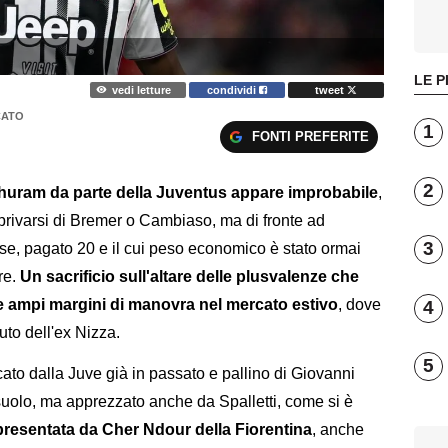
LE P
vedi letture
condividi
tweet
CATO
1
FONTI PREFERITE
2
huram da parte della Juventus appare improbabile
,
o privarsi di Bremer o Cambiaso, ma di fronte ad
3
ancese, pagato 20 e il cui peso economico è stato ormai
re.
Un sacrificio sull'altare delle plusvalenze che
e ampi margini di manovra nel mercato estivo
, dove
4
uto dell'ex Nizza.
5
cato dalla Juve già in passato e pallino di Giovanni
suolo, ma apprezzato anche da Spalletti, come si è
ppresentata da Cher Ndour della Fiorentina
, anche