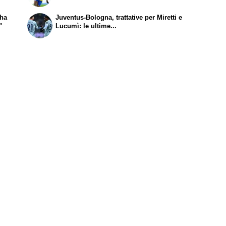
 ha
Juventus-Bologna, trattative per Miretti e
"
Lucumì: le ultime...