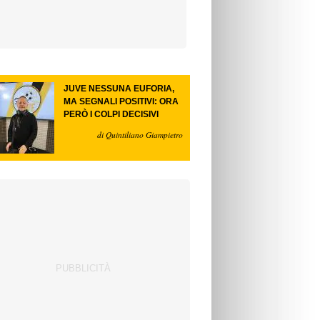
JUVE NESSUNA EUFORIA,
MA SEGNALI POSITIVI: ORA
PERÒ I COLPI DECISIVI
di Quintiliano Giampietro