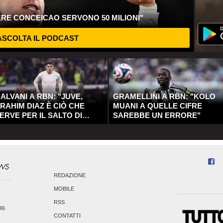
ERE CONCEICAO SERVONO 50 MILIONI"
SCOLTA IL PODCAST
ALVANI A RBN: "JUVE,
GRAMELLINI A RBN: "KOLO
RAHIM DIAZ È CIÒ CHE
MUANI A QUELLE CIFRE
ERVE PER IL SALTO DI
SAREBBE UN ERRORE"
UALITÀ"
REDAZIONE
MOBILE
RSS
246
CONTATTI