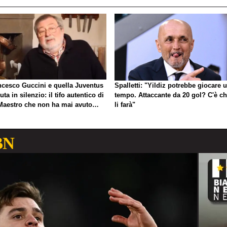
ncesco Guccini e quella Juventus
Spalletti: "Yildiz potrebbe giocare 
uta in silenzio: il tifo autentico di
tempo. Attaccante da 20 gol? C'è ch
Maestro che non ha mai avuto
li farà"
gno di esibirlo
BN