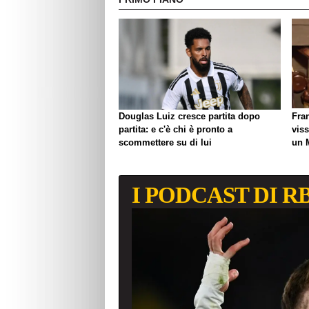
Douglas Luiz cresce partita dopo
Fra
partita: e c'è chi è pronto a
viss
scommettere su di lui
un 
biso
I PODCAST DI R