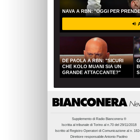
NAVA A RBN: "OGGI PER PREND
A
DE PAOLA A RBN: "SICURI
G
CHE KOLO MUANI SIA UN
B
GRANDE ATTACCANTE?"
S
Q
Supplemento di
Radio Bianconera ®
Iscritta al tribunale di Torino al n.70 del 29/11/2018
Iscritto al Registro Operatori di Comunicazione al n. 18
Direttore responsabile Antonio Paolino