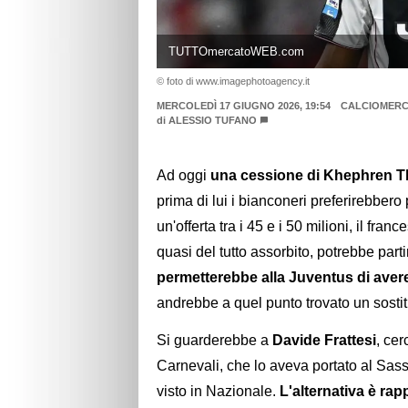
TUTTOmercatoWEB.com
© foto di www.imagephotoagency.it
MERCOLEDÌ 17 GIUGNO 2026, 19:54
CALCIOMER
di
ALESSIO TUFANO
Ad oggi
una cessione di Khephren T
prima di lui i bianconeri preferirebber
un'offerta tra i 45 e i 50 milioni, il fr
quasi del tutto assorbito, potrebbe parti
permetterebbe alla Juventus di aver
andrebbe a quel punto trovato un sostit
Si guarderebbe a
Davide Frattesi
, cer
Carnevali, che lo aveva portato al Sas
visto in Nazionale.
L'alternativa è ra