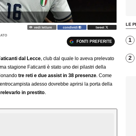
LE P
vedi letture
condividi
tweet
CATO
1
FONTI PREFERITE
2
aticanti dal Lecce
, club dal quale lo aveva prelevato
ltima stagione Faticanti è stato uno dei pilastri della
zionando
tre reti e due assist in 38 presenze
. Come
 centrocampista adesso dovrebbe aprirsi la porta della
relevarlo in prestito
.