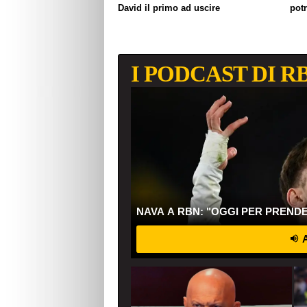
David il primo ad uscire
pot
I PODCAST DI R
NAVA A RBN: "OGGI PER PREND
A