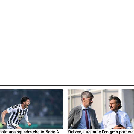
 solo una squadra che in Serie A
Zirkzee, Lucumì e l'enigma portiere