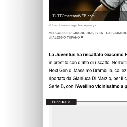
TUTTOmercatoWEB.com
© foto di www.imagephotoagency.it
MERCOLEDÌ 17 GIUGNO 2026, 17:56
CALCIOMER
di
ALESSIO TUFANO
La Juventus ha riscattato Giacomo F
in prestito con diritto di riscatto. Nell'u
Next Gen di Massimo Brambilla, colle
riportato da Gianluca Di Marzio, per il
Serie B, con
l'Avellino vicinissimo a p
PUBBLICITÀ