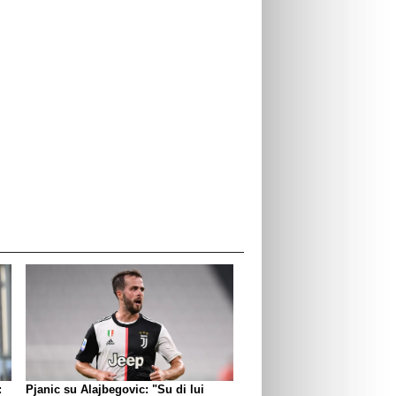
:
Pjanic su Alajbegovic: "Su di lui