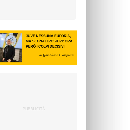
JUVE NESSUNA EUFORIA,
MA SEGNALI POSITIVI: ORA
PERÒ I COLPI DECISIVI
di Quintiliano Giampietro