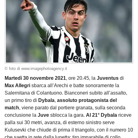
© foto di www.imagephotoagency.it
Martedì 30 novembre 2021
, ore 20.45, la
Juventus
di
Max Allegri
sbarca all’Arechi e batte sonoramente la
Salernitana di Colantuono. Bianconeri subito all’assalto,
un primo tiro di
Dybala
,
assoluto protagonista del
match
, viene parato dal portiere granata, sulla seconda
conclusione la
Juve
sblocca la gara.
Al 21° Dybala
riceve
palla sui 30 metri, avanza, di esterno sinistro serve
Kulusevki che chiude di prima il triangolo, con il numero 10
che saetta in rete dalla lunetta: tiro imparabile di collo