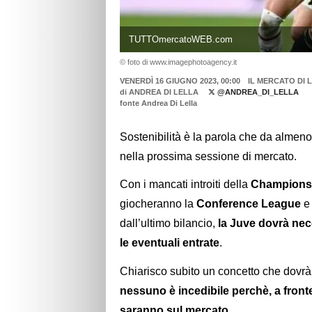
TUTTOmercatoWEB.com
© foto di www.imagephotoagency.it
VENERDÌ 16 GIUGNO 2023, 00:00
IL MERCATO DI 
di
ANDREA DI LELLA
@ANDREA_DI_LELLA
fonte Andrea Di Lella
Sostenibilità è la parola che da almen
nella prossima sessione di mercato.
Con i mancati introiti della
Champions
giocheranno la
Conference League
e 
dall’ultimo bilancio,
la Juve dovrà nece
le eventuali entrate
.
Chiarisco subito un concetto che dovrà
nessuno è incedibile perchè, a fronte
saranno sul mercato.