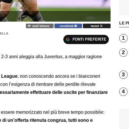
LE P
vedi letture
condividi
tweet
LELLA
1
FONTI PREFERITE
2
o 2-3 anni aleggia alla Juventus, a maggior ragione
3
 League
, non conoscendo ancora se i bianconeri
con l’esigenza di rientrare delle perdite rilevate
4
ssariamente effettuare delle uscite per finanziare
 essere memorizzato nel più breve tempo possibile:
 di un’offerta ritenuta congrua, tutti sono e