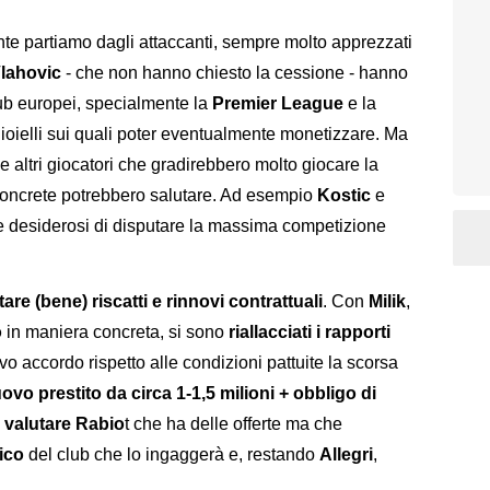
e partiamo dagli attaccanti, sempre molto apprezzati
lahovic
- che non hanno chiesto la cessione - hanno
club europei, specialmente la
Premier League
e la
ioielli sui quali poter eventualmente monetizzare. Ma
e altri giocatori che gradirebbero molto giocare la
oncrete potrebbero salutare. Ad esempio
Kostic
e
e e desiderosi di disputare la massima competizione
are (bene) riscatti e rinnovi contrattuali
. Con
Milik
,
o
in maniera concreta, si sono
riallacciati i rapporti
o accordo rispetto alle condizioni pattuite la scorsa
ovo prestito da circa 1-1,5 milioni + obbligo di
 valutare
Rabio
t che ha delle offerte ma che
ico
del club che lo ingaggerà e, restando
Allegri
,