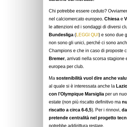
Chi potrebbe essere ceduto? Ovviament
nel calciomercato europeo.
Chiesa
e
V
le attenzioni ed i sondaggi di diversi 
Bundesliga
(
LEGGI QUI
) e sono due g
non sono gli unici, perché ci sono anch
Champions e che in caso di proposte c
Bremer
, arrivati nella scorsa stagion
europea per club.
Ma
sostenibilità vuol dire anche valut
al quale si è interessata anche la
Lazi
con l’Olympique
Marsiglia
per un nuov
estate (non più riscatto definitivo ma
nu
riscatto a circa 6-6,5
). Per i rinnovi,
da
pretende centralità nel progetto tecn
potrebbe addirittura restare.