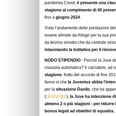
pandemia Covid,
è presente una clau
stagione al compimento di 40 prese
fino a
giugno 2024
.
Visto l’andamento delle prestazioni del g
essere stimato da Allegri per la sua pro
da terzino sinistro che da centrale sinis
intavolando la trattativa per il rinnov
NODO STIPENDIO
- Perché la Juve d
clausola automatica? Il calciatore, ad
stagione
, frutto del accordo di fine 201
fanno si che
la Juventus abbia l’inte
per la
situazione Danilo
, che ha appen
(
LEGGI QUI
),
la Juve ha intenzione d
almeno 2 o più stagioni - per ridurre 
bonus legati ad obiettivi di squadra.