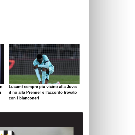
un
Lucumì sempre più vicino alla Juve:
i
il no alla Premier e l'accordo trovato
con i bianconeri