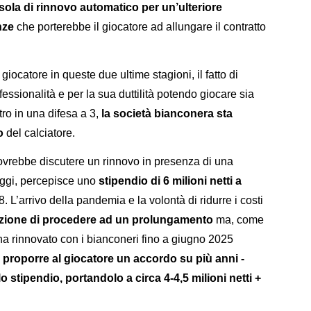
sola di rinnovo automatico per un’ulteriore
nze
che porterebbe il giocatore ad allungare il contratto
iocatore in queste due ultime stagioni, il fatto di
fessionalità e per la sua duttilità potendo giocare sia
tro in una difesa a 3,
la società bianconera sta
o
del calciatore.
ovrebbe discutere un rinnovo in presenza di una
 oggi, percepisce uno
stipendio di 6 milioni netti a
8. L’arrivo della pandemia e la volontà di ridurre i costi
nzione di procedere ad un prolungamento
ma, come
a rinnovato con i bianconeri fino a giugno 2025
i proporre al giocatore un accordo su più anni -
lo stipendio, portandolo a circa 4-4,5 milioni netti +