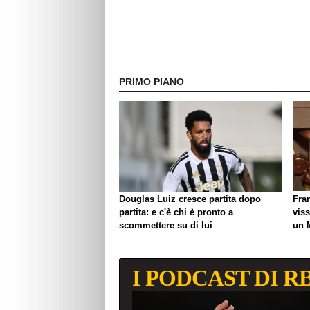
PRIMO PIANO
Douglas Luiz cresce partita dopo
Fra
partita: e c'è chi è pronto a
viss
scommettere su di lui
un 
biso
I PODCAST DI R