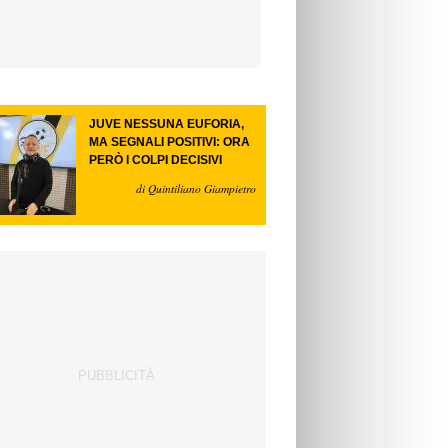
JUVE NESSUNA EUFORIA,
MA SEGNALI POSITIVI: ORA
PERÒ I COLPI DECISIVI
di Quintiliano Giampietro