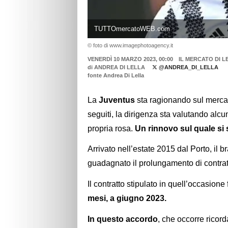
TUTTOmercatoWEB.com
© foto di www.imagephotoagency.it
VENERDÌ 10 MARZO 2023, 00:00
IL MERCATO DI L
di
ANDREA DI LELLA
@ANDREA_DI_LELLA
fonte Andrea Di Lella
La
Juventus
sta ragionando sul mercat
seguiti, la dirigenza sta valutando alcu
propria rosa.
Un rinnovo sul quale si 
Arrivato nell’estate 2015 dal Porto, il b
guadagnato il prolungamento di contra
Il contratto stipulato in quell’occasione 
mesi, a giugno 2023.
In questo accordo
, che occorre ricord