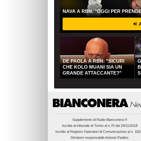
NAVA A RBN: "OGGI PER PREND
A
DE PAOLA A RBN: "SICURI
G
CHE KOLO MUANI SIA UN
B
GRANDE ATTACCANTE?"
S
Q
Supplemento di
Radio Bianconera ®
Iscritta al tribunale di Torino al n.70 del 29/11/2018
Iscritto al Registro Operatori di Comunicazione al n. 18
Direttore responsabile Antonio Paolino