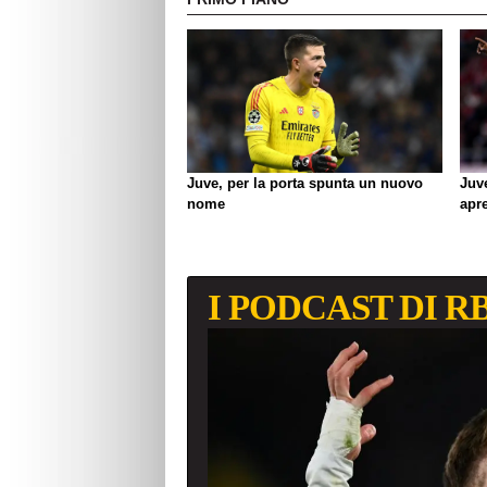
Juve, per la porta spunta un nuovo
Juv
nome
apre
I PODCAST DI R