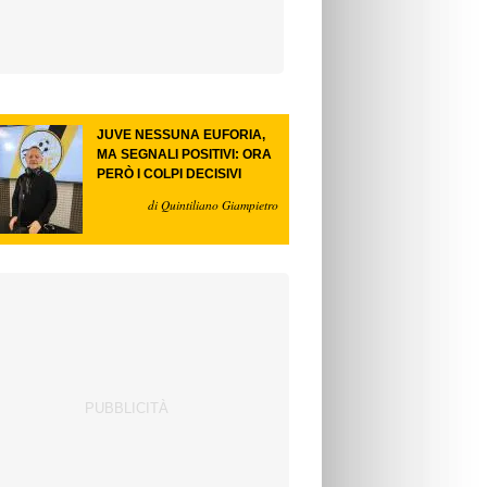
JUVE NESSUNA EUFORIA,
MA SEGNALI POSITIVI: ORA
PERÒ I COLPI DECISIVI
di Quintiliano Giampietro