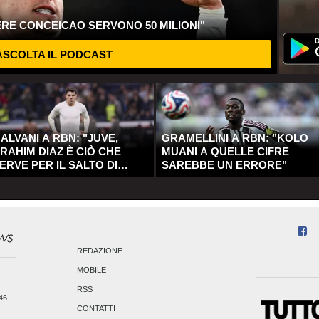
ERE CONCEICAO SERVONO 50 MILIONI"
SCOLTA IL PODCAST
ALVANI A RBN: "JUVE,
GRAMELLINI A RBN: "KOLO
RAHIM DIAZ È CIÒ CHE
MUANI A QUELLE CIFRE
ERVE PER IL SALTO DI
SAREBBE UN ERRORE"
UALITÀ"
REDAZIONE
MOBILE
RSS
246
CONTATTI