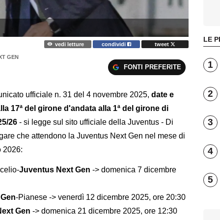
LE P
vedi letture
condividi
tweet
XT GEN
1
FONTI PREFERITE
2
nicato ufficiale n. 31 del 4 novembre 2025,
date e
la 17ª del girone d'andata alla 1ª del girone di
3
25/26
- si legge sul sito ufficiale della Juventus - Di
lle gare che attendono la Juventus Next Gen nel mese di
o 2026:
4
celio-
Juventus Next Gen
-> domenica 7 dicembre
5
 Gen
-Pianese -> venerdì 12 dicembre 2025, ore 20:30
Next Gen
-> domenica 21 dicembre 2025, ore 12:30