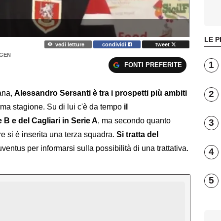
LE P
vedi letture
condividi
tweet
 GEN
1
FONTI PREFERITE
2
ana,
Alessandro Sersanti è tra i prospetti più ambiti
ima stagione. Su di lui c'è da tempo
il
 B e del Cagliari in Serie A
, ma secondo quanto
3
ore si è inserita una terza squadra.
Si tratta del
uventus per informarsi sulla possibilità di una trattativa.
4
5