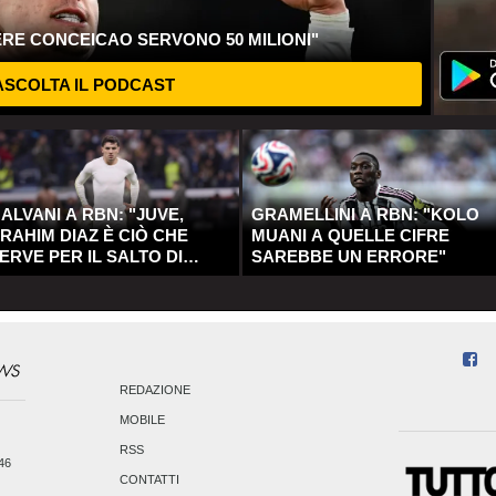
ERE CONCEICAO SERVONO 50 MILIONI"
SCOLTA IL PODCAST
ALVANI A RBN: "JUVE,
GRAMELLINI A RBN: "KOLO
RAHIM DIAZ È CIÒ CHE
MUANI A QUELLE CIFRE
ERVE PER IL SALTO DI
SAREBBE UN ERRORE"
UALITÀ"
REDAZIONE
MOBILE
RSS
246
CONTATTI