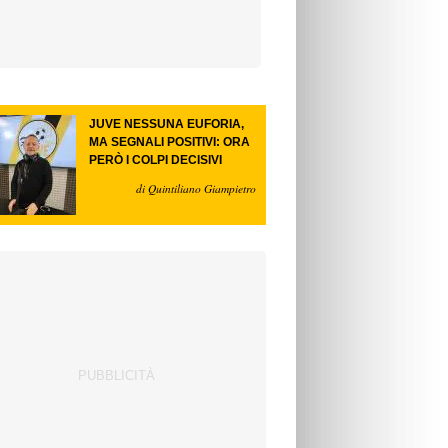
JUVE NESSUNA EUFORIA,
MA SEGNALI POSITIVI: ORA
PERÒ I COLPI DECISIVI
di Quintiliano Giampietro