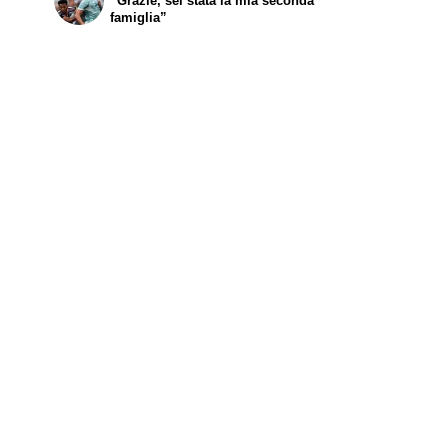
“Grazie, sei stata la mia seconda
famiglia”