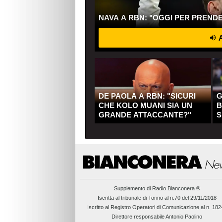
NAVA A RBN: "OGGI PER PREND
A
DE PAOLA A RBN: "SICURI
G
CHE KOLO MUANI SIA UN
B
GRANDE ATTACCANTE?"
S
Q
Supplemento di
Radio Bianconera ®
Iscritta al tribunale di Torino al n.70 del 29/11/2018
Iscritto al Registro Operatori di Comunicazione al n. 18
Direttore responsabile Antonio Paolino