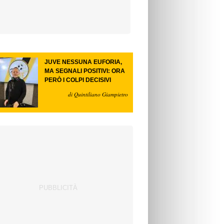
JUVE NESSUNA EUFORIA,
MA SEGNALI POSITIVI: ORA
PERÒ I COLPI DECISIVI
di Quintiliano Giampietro