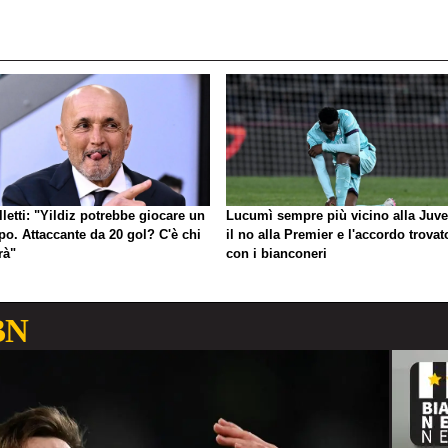
letti: "Yildiz potrebbe giocare un
Lucumì sempre più vicino alla Juve
po. Attaccante da 20 gol? C'è chi
il no alla Premier e l'accordo trovat
arà"
con i bianconeri
BN