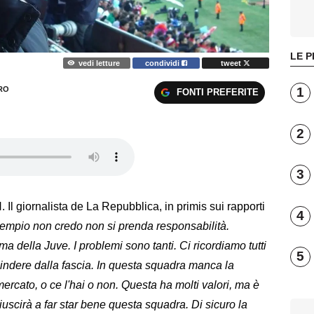
LE P
vedi letture
condividi
tweet
1
RO
FONTI PREFERITE
2
3
Il giornalista de La Repubblica, in primis sui rapporti
4
sempio non credo non si prenda responsabilità.
 della Juve. I problemi sono tanti. Ci ricordiamo tutti
5
indere dalla fascia. In questa squadra manca la
ercato, o ce l'hai o non. Questa ha molti valori, ma è
uscirà a far star bene questa squadra. Di sicuro la