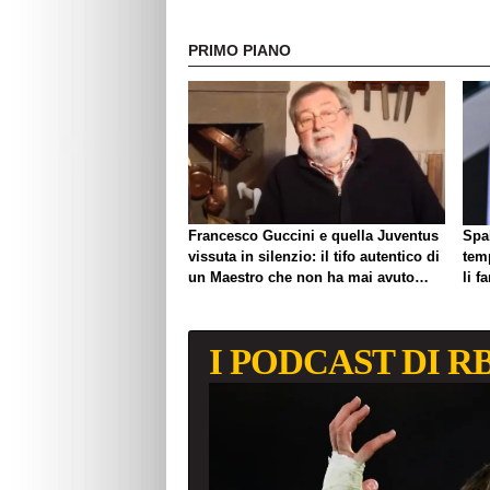
PRIMO PIANO
Francesco Guccini e quella Juventus
Spal
vissuta in silenzio: il tifo autentico di
tem
un Maestro che non ha mai avuto
li f
bisogno di esibirlo
I PODCAST DI R