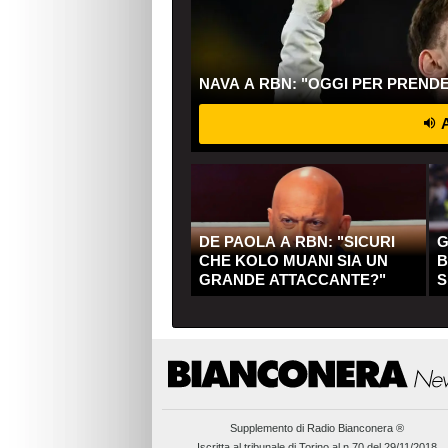
NAVA A RBN: "OGGI PER PREND
A
DE PAOLA A RBN: "SICURI
G
CHE KOLO MUANI SIA UN
B
GRANDE ATTACCANTE?"
S
Q
Supplemento di
Radio Bianconera ®
Iscritta al tribunale di Torino al n.70 del 29/11/2018