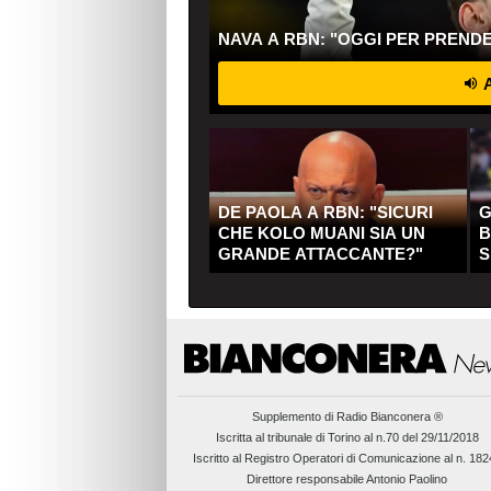
NAVA A RBN: "OGGI PER PREND
A
DE PAOLA A RBN: "SICURI
G
CHE KOLO MUANI SIA UN
B
GRANDE ATTACCANTE?"
S
Q
Supplemento di
Radio Bianconera ®
Iscritta al tribunale di Torino al n.70 del 29/11/2018
Iscritto al Registro Operatori di Comunicazione al n. 18
Direttore responsabile Antonio Paolino