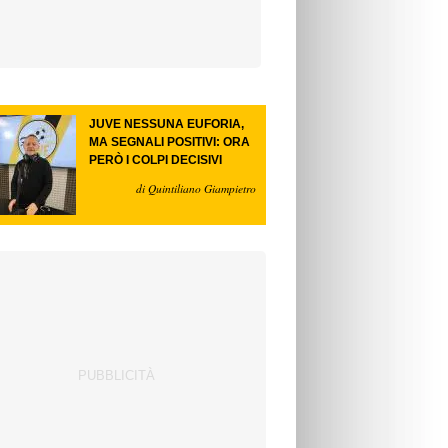
JUVE NESSUNA EUFORIA,
MA SEGNALI POSITIVI: ORA
PERÒ I COLPI DECISIVI
di Quintiliano Giampietro