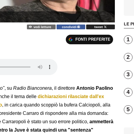
LE P
vedi letture
condividi
tweet
1
FONTI PREFERITE
2
3
io"
, su
Radio Bianconera
, il direttore
Antonio Paolino
4
nche il tema delle
dichiarazioni rilasciate dall'ex
o
, in carica quando scoppiò la bufera Calciopoli, alla
5
x presidente Carraro di rispondere alla mia domanda:
arraropoli è stato un suo errore politico,
ammetterà
ontro la Juve è stata quindi una "sentenza"