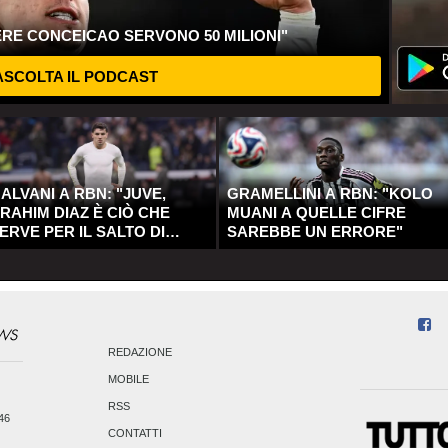
ERE CONCEICAO SERVONO 50 MILIONI"
SCOLTA IL PODCAST
ALVANI A RBN: "JUVE,
GRAMELLINI A RBN: "KOLO
RAHIM DIAZ È CIÒ CHE
MUANI A QUELLE CIFRE
ERVE PER IL SALTO DI
SAREBBE UN ERRORE"
UALITÀ"
REDAZIONE
MOBILE
RSS
246
CONTATTI